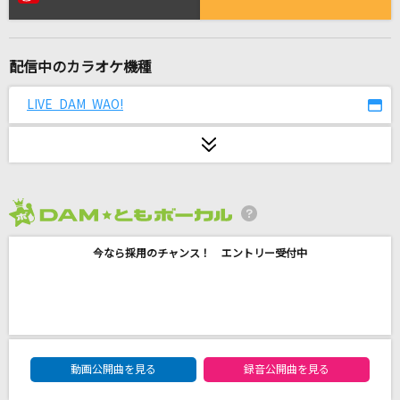
うっせぇわ
Ado
配信中のカラオケ機種
iLiFE!メドレー
iLiFE!メドレー
LIVE DAM WAO!
青春”サブリミナル”
＝LOVE
[生音]しわくちゃな雲を抱いて
2026年8月度
DISH//
今なら採用のチャンス！ エントリー受付中
[生音]紫煙
神野美伽
DAYS of DASH
DAM★ともボーカルエントリーランキング
鈴木このみ
動画公開曲を見る
録音公開曲を見る