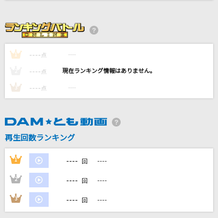
奏(かなで)
スキマスイッチ
[生音]Dancing Queen [ダンシング・クイーン]
----
----
1
点
ABBA
----
----
2
点
[生音]ピースサイン
----
----
3
点
米津玄師
アメイジンググレイス
sanetii
再生回数ランキング
もっと見る
----
1
----
回
----
2
----
DAMの新曲・ランキングなど
回
カラオケ最新情報をチェック！
----
3
----
回