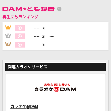
DAMに会員登録・ログインして
再生回数ランキング
カラオケをもっと楽しもう！
----
1
----
回
----
2
----
回
----
3
----
回
自宅でカラオケ歌い放題！
家族や友達と一緒に！練習にも！
関連カラオケサービス
カラオケ@DAM