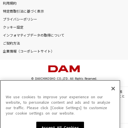
利用規約
特定商取引法に基づく表示
プライバシーポリシー
クッキー設定
インフォマティブデータの取得について
ご契約方法
企業情報（コーポレートサイト）
© DAIICHIKOSHO CO.,LTD. All Rights Reserved.
このサイトに掲載されている一切の文章・画像・写真・動画・音声等を、手段や形態
を問わず、著作権法の定める範囲を超えて無断で複製、転載、ファイル化などすること
We use cookies to improve your experience on our
を禁じます。
website, to personalize content and ads and to analyze
our traffic. Please click [Cookie Settings] to customize
楽曲及びコンテンツは、機種によりご利用いただけない場合があります。
your cookie settings on our website.
楽曲及びコンテンツの配信日、配信内容が変更になる場合があります。
楽曲によりMYリスト保存ができない場合があります。
Accept All Cookies