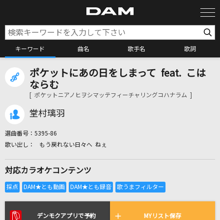
キーワード
曲名
歌手名
歌詞
ポケットにあの日をしまって feat. こは
カラオケ検索
ならむ
[ ポケットニアノヒヲシマッテフィーチャリングコハナラム ]
カラオケ店舗検索
堂村璃羽
選曲番号：
5395-86
カラオケリクエスト
もう戻れない日々へ ねぇ
対応カラオケコンテンツ
全国りれき
リアルタイムで歌われている曲の一覧
デンモクアプリで予約
MYリスト保存