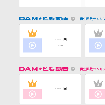
再生回数ランキ
1
2
----
回
----
再生回数ランキ
1
2
----
回
----