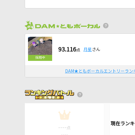
93.116
月星
さん
点
DAM★ともボーカルエントリーラン
1
----
点
----