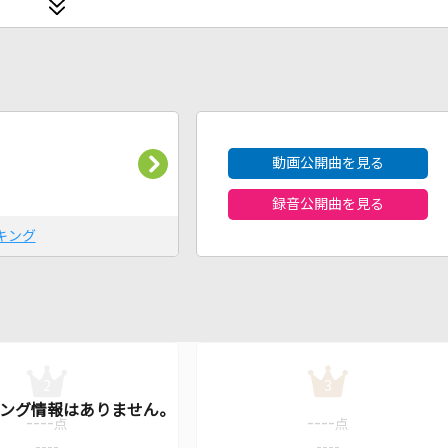
2026年8月度
動画公開曲を見る
録音公開曲を見る
キング
2
3
----
----
点
点
----
----