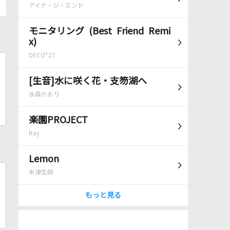
アイナ・ジ・エンド
モニタリング (Best Friend Remi
x)
DECO*27
[生音]水に咲く花・支笏湖へ
水森かおり
楽園PROJECT
Ray
Lemon
米津玄師
もっと見る