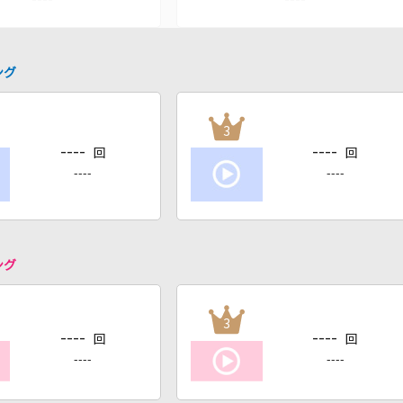
ング
3
----
----
回
回
----
----
ング
3
----
----
回
回
----
----