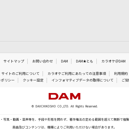
サイトマップ
お問い合わせ
DAM
DAM★とも
カラオケ＠DAM
サイトのご利用について
カラオケご利用にあたっての注意事項
利用規約
ーポリシー
クッキー設定
インフォマティブデータの取得について
ご契
© DAIICHIKOSHO CO.,LTD. All Rights Reserved.
・写真・動画・音声等を、手段や形態を問わず、著作権法の定める範囲を超えて無断で複
楽曲及びコンテンツは、機種によりご利用いただけない場合があります。