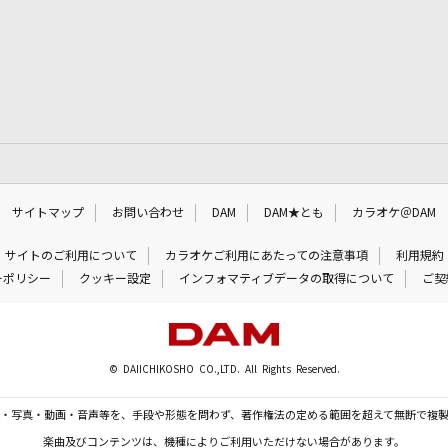
サイトマップ
お問い合わせ
DAM
DAM★とも
カラオケ＠DAM
サイトのご利用について
カラオケご利用にあたっての注意事項
利用規約
ーポリシー
クッキー設定
インフォマティブデータの取得について
ご契
© DAIICHIKOSHO CO.,LTD. All Rights Reserved.
・写真・動画・音声等を、手段や形態を問わず、著作権法の定める範囲を超えて無断で複
楽曲及びコンテンツは、機種によりご利用いただけない場合があります。