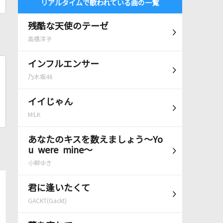
リアルタイムで歌われている曲の一覧
残酷な天使のテーゼ
高橋洋子
インフルエンサー
乃木坂46
イイじゃん
M!LK
あなたのキスを数えましょう～Yo
u were mine～
小柳ゆき
君に逢いたくて
GACKT(Gackt)