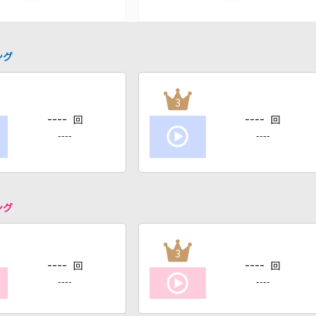
ング
3
----
----
回
回
----
----
ング
3
----
----
回
回
----
----