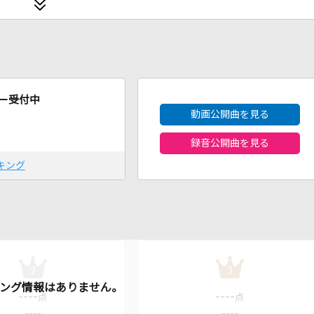
2026年8月度
ー受付中
動画公開曲を見る
録音公開曲を見る
キング
2
3
----
----
点
点
----
----