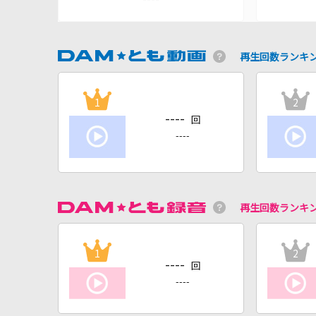
再生回数ランキ
1
2
----
回
----
再生回数ランキ
1
2
----
回
----