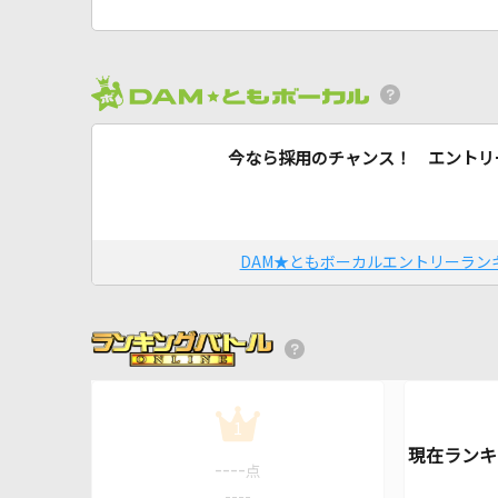
今なら採用のチャンス！ エントリ
DAM★ともボーカルエントリーラン
1
----
点
----