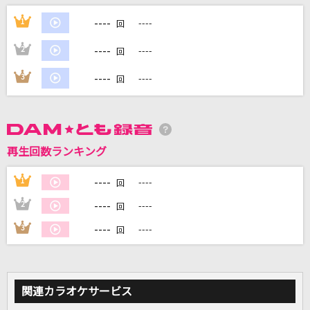
----
1
----
回
DAMに会員登録・ログインして
----
2
----
カラオケをもっと楽しもう！
回
----
3
----
回
自宅でカラオケ歌い放題！
家族や友達と一緒に！練習にも！
再生回数ランキング
----
1
----
回
----
2
----
回
----
3
----
回
関連カラオケサービス