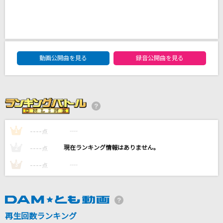
空
BE:FIRST
[生音]強く儚い者たち
DAM★ともボーカルエントリーランキング
動画公開曲を見る
録音公開曲を見る
Cocco
禁断のレジスタンス
水樹奈々
[生音]サウダージ
----
----
1
点
ポルノグラフィティ
----
----
2
点
もっと見る
----
----
3
点
DAMの新曲・ランキングなど
カラオケ最新情報をチェック！
再生回数ランキング