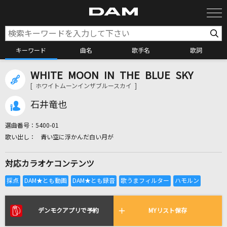
キーワード
曲名
歌手名
歌詞
WHITE MOON IN THE BLUE SKY
カラオケ検索
[ ホワイトムーンインザブルースカイ ]
石井竜也
カラオケ店舗検索
選曲番号：
5400-01
青い空に浮かんだ白い月が
カラオケリクエスト
対応カラオケコンテンツ
全国りれき
リアルタイムで歌われている曲の一覧
デンモクアプリで予約
MYリスト保存