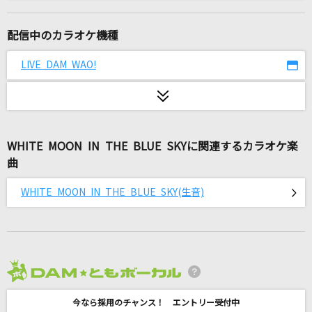
Like A Angel
黒夢
配信中のカラオケ機種
プレイシック
LIVE DAM WAO!
ヨルシカ
初恋リバイバル
iLiFE!
WHITE MOON IN THE BLUE SKYに関連するカラオケ楽
曲
夢中
BE:FIRST
WHITE MOON IN THE BLUE SKY(生音)
フロアキラー
≠ME
神っぽいな
2026年8月度
ピノキオピー
今なら採用のチャンス！ エントリー受付中