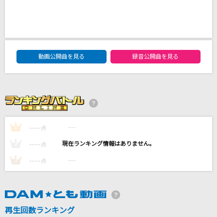
LAHAINA
矢沢永吉
Darling
DAM★ともボーカルエントリーランキング
動画公開曲を見る
録音公開曲を見る
西野カナ
[生音]言って。
ヨルシカ
[名演]シングルベッド 「名演ピアノ 美野 春
----
樹」
----
1
点
シャ乱Q
----
----
2
点
----
----
3
点
もっと見る
DAMの新曲・ランキングなど
カラオケ最新情報をチェック！
再生回数ランキング