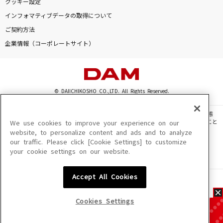
クッキー設定
インフォマティブデータの取得について
ご契約方法
企業情報（コーポレートサイト）
© DAIICHIKOSHO CO.,LTD. All Rights Reserved.
このサイトに掲載されている一切の文章・画像・写真・動画・音声等を、手段や形態
を問わず、著作権法の定める範囲を超えて無断で複製、転載、ファイル化などすること
We use cookies to improve your experience on our
を禁じます。
website, to personalize content and ads and to analyze
our traffic. Please click [Cookie Settings] to customize
楽曲及びコンテンツは、機種によりご利用いただけない場合があります。
your cookie settings on our website.
楽曲及びコンテンツの配信日、配信内容が変更になる場合があります。
楽曲によりMYリスト保存ができない場合があります。
Accept All Cookies
JASRAC許諾番号
6602250213Y31015 6602250112Y38026 6602250240Y31015
6602250241Y45122
Cookies Settings
NexTone許諾番号
ID000002945 ID000002947 ID000002937 ID000002938