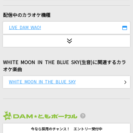
アカペラ
ハウンド・ドッグ
配信中のカラオケ機種
ゴールデンタイムラバー
LIVE DAM WAO!
スキマスイッチ
[生音]部屋
シャイトープ
WHITE MOON IN THE BLUE SKY(生音)に関連するカラ
オケ楽曲
Again
Mr.Children
WHITE MOON IN THE BLUE SKY
[生音]サムライハート(Some Like It Hot!!)
SPYAIR
Five
2026年8月度
嵐(アラシ)
今なら採用のチャンス！ エントリー受付中