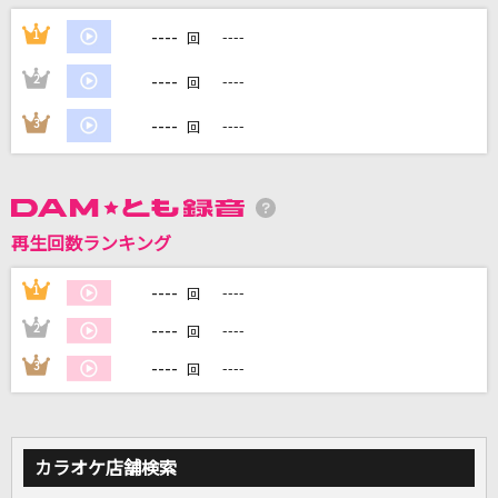
----
1
----
回
----
2
----
回
DAMに会員登録・ログインして
カラオケをもっと楽しもう！
----
3
----
回
自宅でカラオケ歌い放題！
再生回数ランキング
家族や友達と一緒に！練習にも！
----
1
----
回
----
2
----
回
----
3
----
回
カラオケ店舗検索