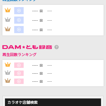
----
1
----
回
DAMに会員登録・ログインして
----
2
----
回
カラオケをもっと楽しもう！
----
3
----
回
自宅でカラオケ歌い放題！
家族や友達と一緒に！練習にも！
再生回数ランキング
----
1
----
回
----
2
----
回
----
3
----
回
カラオケ店舗検索