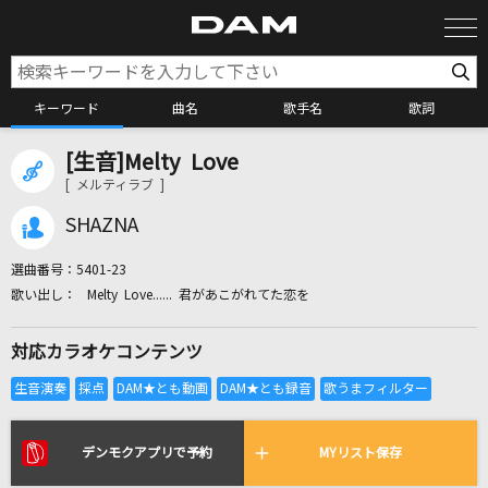
キーワード
曲名
歌手名
歌詞
[生音]Melty Love
カラオケ検索
[ メルティラブ ]
SHAZNA
カラオケ店舗検索
選曲番号：
5401-23
Melty Love...... 君があこがれてた恋を
カラオケリクエスト
対応カラオケコンテンツ
全国りれき
リアルタイムで歌われている曲の一覧
デンモクアプリで予約
MYリスト保存