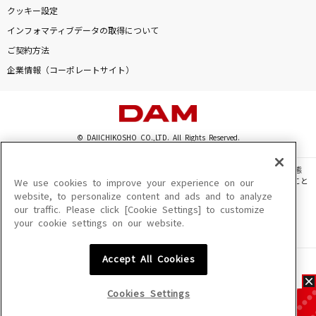
クッキー設定
インフォマティブデータの取得について
ご契約方法
企業情報（コーポレートサイト）
© DAIICHIKOSHO CO.,LTD. All Rights Reserved.
このサイトに掲載されている一切の文章・画像・写真・動画・音声等を、手段や形態
を問わず、著作権法の定める範囲を超えて無断で複製、転載、ファイル化などすること
We use cookies to improve your experience on our
を禁じます。
website, to personalize content and ads and to analyze
our traffic. Please click [Cookie Settings] to customize
楽曲及びコンテンツは、機種によりご利用いただけない場合があります。
your cookie settings on our website.
楽曲及びコンテンツの配信日、配信内容が変更になる場合があります。
楽曲によりMYリスト保存ができない場合があります。
Accept All Cookies
JASRAC許諾番号
6602250213Y31015 6602250112Y38026 6602250240Y31015
6602250241Y45122
Cookies Settings
NexTone許諾番号