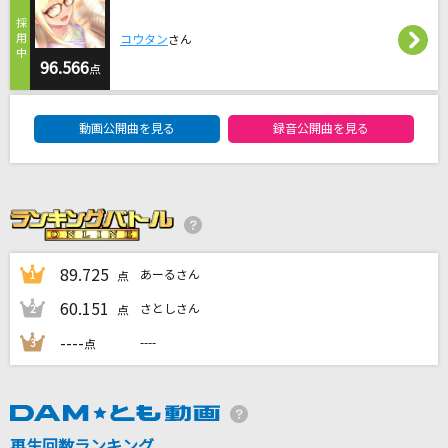
[生音]ツキミソウ
コウタン
さん
Novelbright
96.566
点
[生音]青春時代
DAM★ともボーカルエントリーランキング
森田公一とトップギャラン
動画公開曲を見る
録音公開曲を見る
ひゅるりらぱっぱ
tuki.
[生音]夢をかなえてドラえもん(ドラえもんアニ
メバージョン)
89.725
あーるさん
1
点
mao
60.151
さとしさん
2
点
もっと見る
----
----
3
点
DAMの新曲・ランキングなど
カラオケ最新情報をチェック！
再生回数ランキング