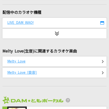
[生音]ドライフラワー
優里
配信中のカラオケ機種
抱きしめたい
LIVE DAM WAO!
Mr.Children
[生音]366日
HY
Melty Love(生音)に関連するカラオケ楽曲
[生音]ピースサイン
Melty Love
米津玄師
Melty Love [良音]
キラー
夏代孝明
さらさら
スピッツ
2026年8月度