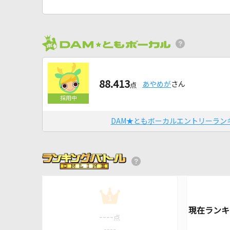
88.413
あやめが
さん
点
DAM★ともボーカルエントリーラン
1
----
点
----