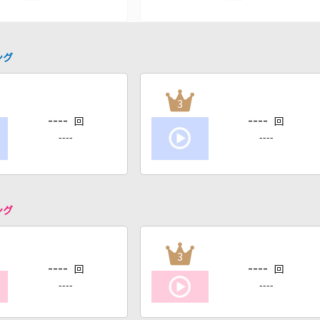
ング
3
----
----
回
回
----
----
ング
3
----
----
回
回
----
----