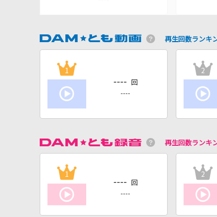
再生回数ランキ
1
2
----
回
----
再生回数ランキ
1
2
----
回
----