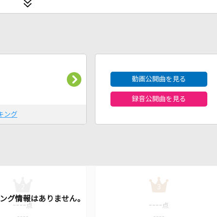
2026年8月度
動画公開曲を見る
録音公開曲を見る
キング
2
3
----
----
点
点
----
----