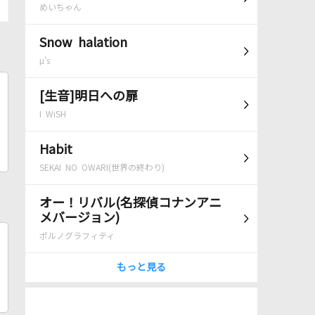
めいちゃん
Snow halation
μ's
[生音]明日への扉
I WiSH
Habit
SEKAI NO OWARI(世界の終わり)
オー！リバル(名探偵コナンアニ
メバージョン)
ポルノグラフィティ
もっと見る