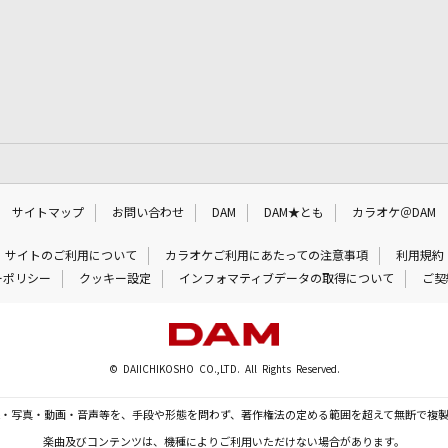
サイトマップ
お問い合わせ
DAM
DAM★とも
カラオケ＠DAM
サイトのご利用について
カラオケご利用にあたっての注意事項
利用規約
ーポリシー
クッキー設定
インフォマティブデータの取得について
ご契
© DAIICHIKOSHO CO.,LTD. All Rights Reserved.
・写真・動画・音声等を、手段や形態を問わず、著作権法の定める範囲を超えて無断で複
楽曲及びコンテンツは、機種によりご利用いただけない場合があります。