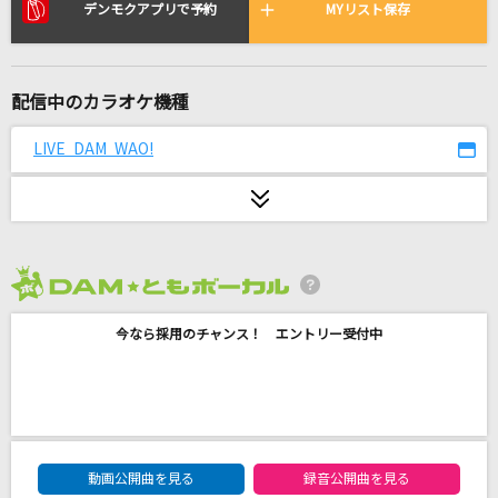
アスノヨゾラ哨戒班
デンモクアプリで予約
MYリスト保存
Orangestar feat.IA
ユニバーサル・バニー
配信中のカラオケ機種
シェリル・ノーム starring May'n
LIVE DAM WAO!
napori
Vaundy
人は夢を二度見る
乃木坂46
2026年8月度
今なら採用のチャンス！ エントリー受付中
オーシャン・ブルー
稲垣潤一
ファタール
GEMN
DAM★ともボーカルエントリーランキング
動画公開曲を見る
録音公開曲を見る