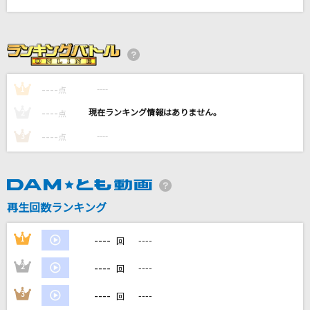
[生音]カルマ
BUMP OF CHICKEN
はにかみショート
≠ME
----
----
1
点
----
----
2
点
[生音]証
flumpool
----
----
3
点
ワタリドリ
[Alexandros]
再生回数ランキング
もっと見る
----
1
----
回
DAMの新曲・ランキングなど
----
2
----
回
カラオケ最新情報をチェック！
----
3
----
回