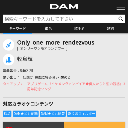
キーワード
曲名
歌手名
歌詞
Only one more rendezvous
カラオケ検索
[ オンリーワンモアランデブー ]
牧島輝
カラオケ店舗検索
選曲番号：
5402-25
幻想は 悪戯に絡み合い 醒める
カラオケリクエスト
アプリゲーム『イケメンヴァンパイア◆偉人たちと恋の誘惑』3
周年記念ソング
全国りれき
対応カラオケコンテンツ
リアルタイムで歌われている曲の一覧