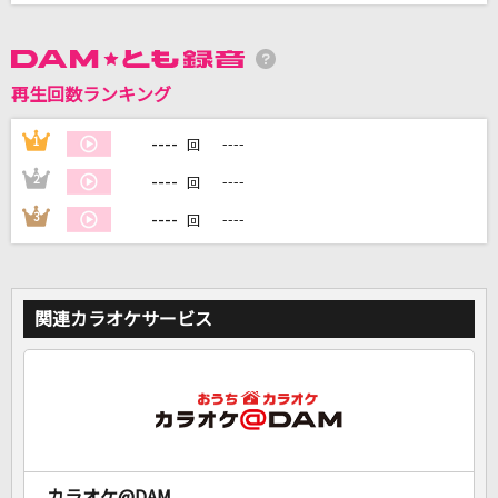
DAMに会員登録・ログインして
カラオケをもっと楽しもう！
再生回数ランキング
----
1
----
回
----
2
----
回
自宅でカラオケ歌い放題！
----
3
----
回
家族や友達と一緒に！練習にも！
関連カラオケサービス
カラオケ@DAM