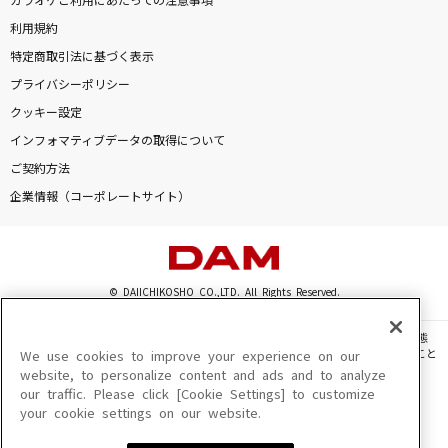
カラオケご利用にあたっての注意事項
利用規約
特定商取引法に基づく表示
プライバシーポリシー
クッキー設定
インフォマティブデータの取得について
ご契約方法
企業情報（コーポレートサイト）
© DAIICHIKOSHO CO.,LTD. All Rights Reserved.
このサイトに掲載されている一切の文章・画像・写真・動画・音声等を、手段や形態
を問わず、著作権法の定める範囲を超えて無断で複製、転載、ファイル化などすること
We use cookies to improve your experience on our
を禁じます。
website, to personalize content and ads and to analyze
our traffic. Please click [Cookie Settings] to customize
楽曲及びコンテンツは、機種によりご利用いただけない場合があります。
your cookie settings on our website.
楽曲及びコンテンツの配信日、配信内容が変更になる場合があります。
楽曲によりMYリスト保存ができない場合があります。