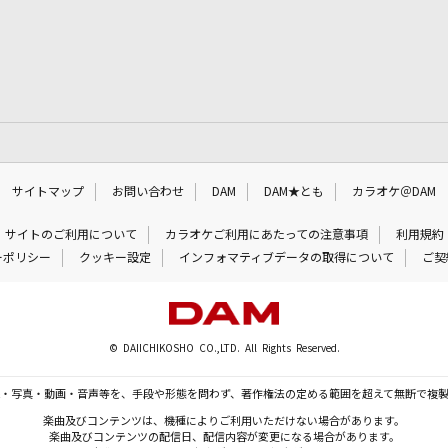
サイトマップ
お問い合わせ
DAM
DAM★とも
カラオケ＠DAM
サイトのご利用について
カラオケご利用にあたっての注意事項
利用規約
ーポリシー
クッキー設定
インフォマティブデータの取得について
ご契
© DAIICHIKOSHO CO.,LTD. All Rights Reserved.
・写真・動画・音声等を、手段や形態を問わず、著作権法の定める範囲を超えて無断で複
楽曲及びコンテンツは、機種によりご利用いただけない場合があります。
楽曲及びコンテンツの配信日、配信内容が変更になる場合があります。