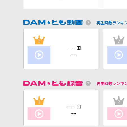
再生回数ランキ
1
2
----
回
----
再生回数ランキ
1
2
----
回
----