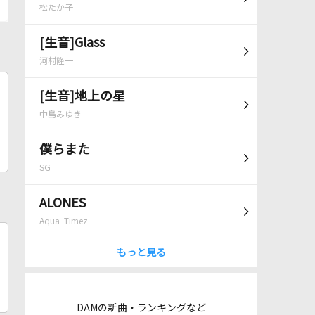
松たか子
[生音]Glass
河村隆一
[生音]地上の星
中島みゆき
僕らまた
SG
ALONES
Aqua Timez
もっと見る
DAMの新曲・ランキングなど