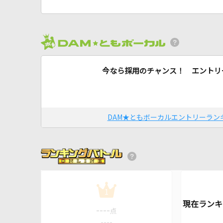
今なら採用のチャンス！ エントリ
DAM★ともボーカルエントリーラン
1
----
点
----