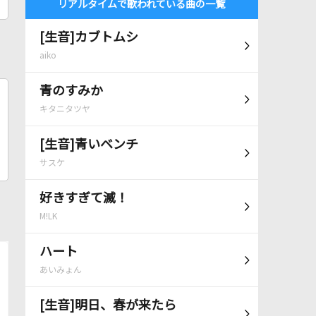
リアルタイムで歌われている曲の一覧
[生音]カブトムシ
aiko
青のすみか
キタニタツヤ
[生音]青いベンチ
サスケ
好きすぎて滅！
M!LK
ハート
あいみょん
[生音]明日、春が来たら