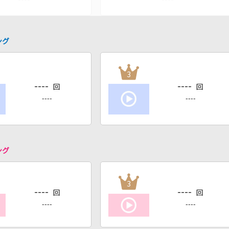
ング
3
----
----
回
回
----
----
ング
3
----
----
回
回
----
----