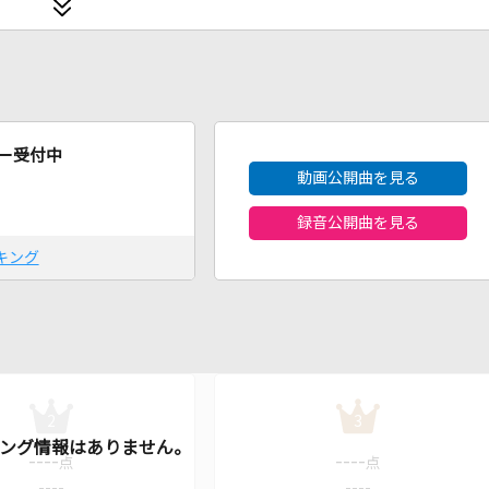
2026年8月度
ー受付中
動画公開曲を見る
録音公開曲を見る
キング
2
3
----
----
点
点
----
----