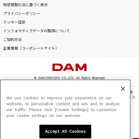
特定商取引法に基づく表示
プライバシーポリシー
クッキー設定
インフォマティブデータの取得について
ご契約方法
企業情報（コーポレートサイト）
© DAIICHIKOSHO CO.,LTD. All Rights Reserved.
このサイトに掲載されている一切の文章・画像・写真・動画・音声等を、手段や形態
を問わず、著作権法の定める範囲を超えて無断で複製、転載、ファイル化などすること
We use cookies to improve your experience on our
を禁じます。
website, to personalize content and ads and to analyze
our traffic. Please click [Cookie Settings] to customize
楽曲及びコンテンツは、機種によりご利用いただけない場合があります。
your cookie settings on our website.
楽曲及びコンテンツの配信日、配信内容が変更になる場合があります。
楽曲によりMYリスト保存ができない場合があります。
Accept All Cookies
JASRAC許諾番号
6602250213Y31015 6602250112Y38026 6602250240Y31015