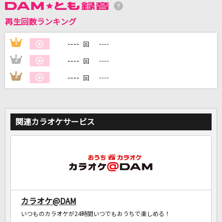
再生回数ランキング
DAMに会員登録・ログインして
カラオケをもっと楽しもう！
----
1
----
回
----
2
----
回
----
3
----
回
自宅でカラオケ歌い放題！
家族や友達と一緒に！練習にも！
関連カラオケサービス
カラオケ@DAM
いつものカラオケが24時間いつでもおうちで楽しめる！