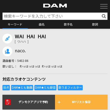
キーワード
曲名
歌手名
歌詞
WA! HA! HA!
カラオケ検索
[ ワハハ ]
naco.
カラオケ店舗検索
選曲番号：
5402-86
わっはっはっは わっはっはっは
カラオケリクエスト
対応カラオケコンテンツ
全国りれき
リアルタイムで歌われている曲の一覧
デンモクアプリで予約
MYリスト保存