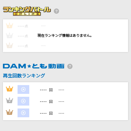
シンシアの光
藍井エイル
----
----
1
W/X/Y
点
Tani Yuuki
----
----
2
点
----
----
3
点
旅路
藤井 風
グロテスク feat.安室奈美恵
再生回数ランキング
平井堅
----
1
----
回
もっと見る
----
2
----
回
DAMの新曲・ランキングなど
----
3
----
回
カラオケ最新情報をチェック！