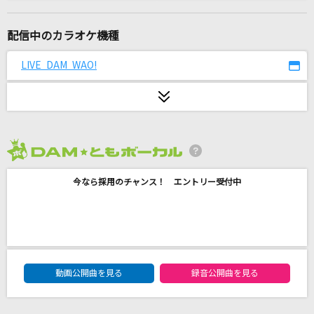
カイト
嵐(アラシ)
配信中のカラオケ機種
Let's take it someday
LIVE DAM WAO!
ONE OK ROCK
降りそうな幾億の星の夜
RAG FAIR
2026年8月度
アゲハ蝶
今なら採用のチャンス！ エントリー受付中
ポルノグラフィティ
泡沫の夜
nqrse
DAM★ともボーカルエントリーランキング
点描の唄(feat.井上苑子)
動画公開曲を見る
録音公開曲を見る
Mrs. GREEN APPLE