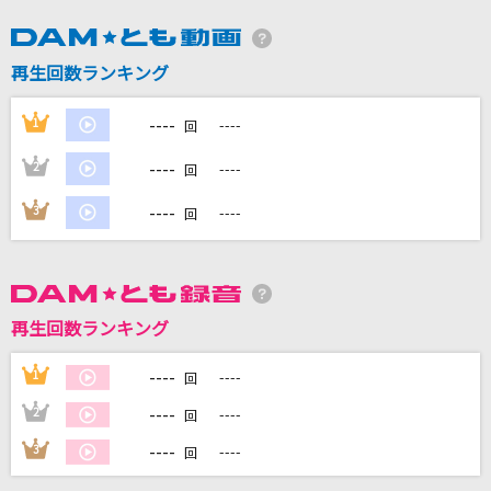
再生回数ランキング
DAMに会員登録・ログインして
----
1
----
回
カラオケをもっと楽しもう！
----
2
----
回
----
3
----
回
自宅でカラオケ歌い放題！
家族や友達と一緒に！練習にも！
再生回数ランキング
----
1
----
回
----
2
----
回
----
3
----
回