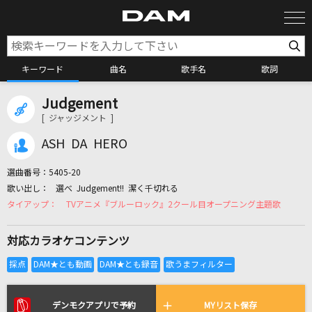
キーワード
曲名
歌手名
歌詞
Judgement
カラオケ検索
[ ジャッジメント ]
ASH DA HERO
カラオケ店舗検索
選曲番号：
5405-20
選べ Judgement!! 潔く千切れる
カラオケリクエスト
TVアニメ『ブルーロック』2クール目オープニング主題歌
対応カラオケコンテンツ
全国りれき
リアルタイムで歌われている曲の一覧
デンモクアプリで予約
MYリスト保存