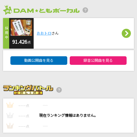
Celine Dion With Special Guests Kryzler & Kompany
2026年8月度
命のユースティティア
Neru feat.鏡音レン
おおトロ
さん
からくりピエロ
91.426
点
40mP feat.初音ミク
DAM★ともボーカルエントリーランキング
動画公開曲を見る
録音公開曲を見る
silent
SEKAI NO OWARI(世界の終わり)
花になって
緑黄色社会
----
----
1
点
もっと見る
----
----
2
点
----
----
3
点
DAMの新曲・ランキングなど
カラオケ最新情報をチェック！