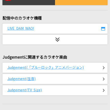
Actually...
乃木坂46
配信中のカラオケ機種
[オリカラ]世界が終るまでは… 1994/6/22渋谷
公会堂
LIVE DAM WAO!
WANDS
[良音]ちっぽけな勇気
FUNKY MONKEY BABYS
Judgementに関連するカラオケ楽曲
東京ゴッドストリートボーイズ
Judgement(「ブルーロック」アニメバージョン)
OddRe:
Judgement(生音)
バニラ
きゃない
Judgement(TV Size)
[生音]To Love You More [トゥ・ラヴ・ユー・
モア]