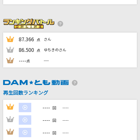
ブルーダイアリー
ヒサメ
Habit
SEKAI NO OWARI(世界の終わり)
87.366
さん
1
点
86.500
ゆちきのさん
2
点
灰色と青(+菅田将暉)
----
----
米津玄師
3
点
[生音]曇天
DOES
再生回数ランキング
もっと見る
----
1
----
回
DAMの新曲・ランキングなど
----
2
----
回
カラオケ最新情報をチェック！
----
3
----
回