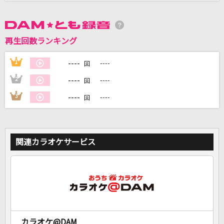
DAMに会員登録・ログインして
カラオケをもっと楽しもう！
再生回数ランキング
----
1
----
回
----
2
----
回
自宅でカラオケ歌い放題！
----
3
----
回
家族や友達と一緒に！練習にも！
関連カラオケサービス
カラオケ@DAM