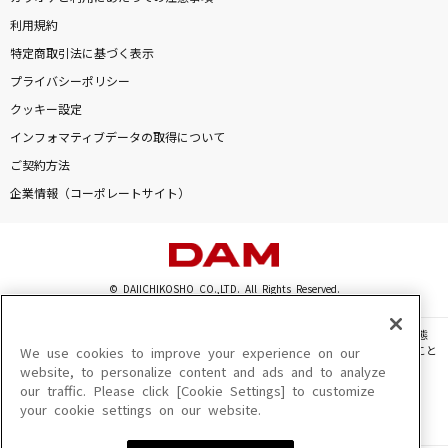
利用規約
特定商取引法に基づく表示
プライバシーポリシー
クッキー設定
インフォマティブデータの取得について
ご契約方法
企業情報（コーポレートサイト）
© DAIICHIKOSHO CO.,LTD. All Rights Reserved.
このサイトに掲載されている一切の文章・画像・写真・動画・音声等を、手段や形態
を問わず、著作権法の定める範囲を超えて無断で複製、転載、ファイル化などすること
We use cookies to improve your experience on our
を禁じます。
website, to personalize content and ads and to analyze
our traffic. Please click [Cookie Settings] to customize
楽曲及びコンテンツは、機種によりご利用いただけない場合があります。
your cookie settings on our website.
楽曲及びコンテンツの配信日、配信内容が変更になる場合があります。
楽曲によりMYリスト保存ができない場合があります。