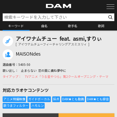
キーワード
曲名
歌手名
歌詞
アイワナムチュー feat. asmi,すりぃ
カラオケ検索
[ アイワナムチューフィーチャリングアスミスリィ ]
MAISONdes
カラオケ店舗検索
選曲番号：
5405-50
止まらない 恋の罠に虜ね夢中に
カラオケリクエスト
TVアニメ「うる星やつら」第2クールオープニング・テーマ
対応カラオケコンテンツ
全国りれき
リアルタイムで歌われている曲の一覧