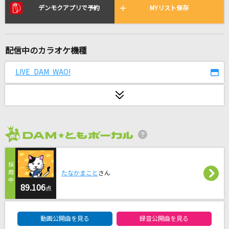
[生音]Mela!
デンモクアプリで予約
MYリスト保存
緑黄色社会
タッチ
配信中のカラオケ機種
岩崎良美
LIVE DAM WAO!
おジャ魔女カーニバル!!
MAHO堂
世界が終るまでは…
WANDS
2026年8月度
[生音]紫煙
神野美伽
たなかまこと
さん
89.106
点
[生音]香水
DAM★ともボーカルエントリーランキング
瑛人
動画公開曲を見る
録音公開曲を見る