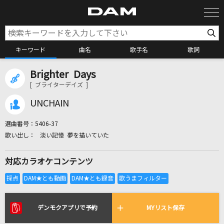
キーワード
曲名
歌手名
歌詞
Brighter Days
カラオケ検索
[ ブライターデイズ ]
UNCHAIN
カラオケ店舗検索
選曲番号：
5406-37
淡い記憶 夢を描いていた
カラオケリクエスト
対応カラオケコンテンツ
全国りれき
リアルタイムで歌われている曲の一覧
デンモクアプリで予約
MYリスト保存