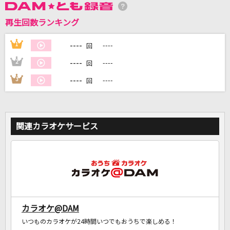
再生回数ランキング
DAMに会員登録・ログインして
カラオケをもっと楽しもう！
----
1
----
回
----
2
----
回
----
3
----
回
自宅でカラオケ歌い放題！
家族や友達と一緒に！練習にも！
関連カラオケサービス
カラオケ@DAM
いつものカラオケが24時間いつでもおうちで楽しめる！