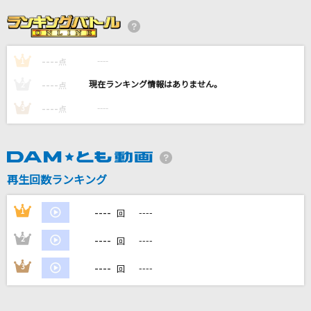
Pretender
Official髭男dism
----
----
1
[生音]夢をかなえてドラえもん
点
mao
----
----
2
点
----
----
3
点
雨上がりのアイリス
初星学園
アイリス
再生回数ランキング
This is LAST
----
1
----
回
もっと見る
----
2
----
回
DAMの新曲・ランキングなど
----
3
----
回
カラオケ最新情報をチェック！