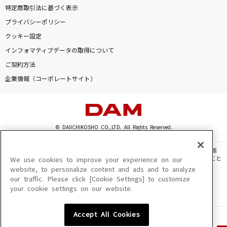
特定商取引法に基づく表示
プライバシーポリシー
クッキー設定
インフォマティブデータの取得について
ご契約方法
企業情報（コーポレートサイト）
© DAIICHIKOSHO CO.,LTD. All Rights Reserved.
このサイトに掲載されている一切の文章・画像・写真・動画・音声等を、手段や形態
を問わず、著作権法の定める範囲を超えて無断で複製、転載、ファイル化などすること
We use cookies to improve your experience on our
を禁じます。
website, to personalize content and ads and to analyze
our traffic. Please click [Cookie Settings] to customize
楽曲及びコンテンツは、機種によりご利用いただけない場合があります。
your cookie settings on our website.
楽曲及びコンテンツの配信日、配信内容が変更になる場合があります。
楽曲によりMYリスト保存ができない場合があります。
Accept All Cookies
JASRAC許諾番号
6602250213Y31015 6602250112Y38026 6602250240Y31015