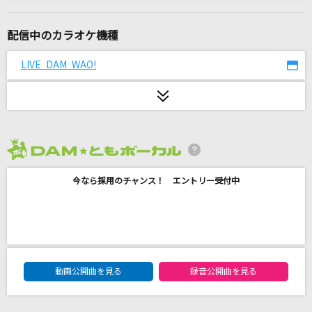
怪獣の花唄
Vaundy
配信中のカラオケ機種
陽はまたのぼる
LIVE DAM WAO!
湘南乃風
[生音]語りつぐ愛に
薬師丸ひろ子
2026年8月度
黒髪海峡
今なら採用のチャンス！ エントリー受付中
藤崎詩乃
愛の標識
クリープハイプ
DAM★ともボーカルエントリーランキング
また君に恋してる
動画公開曲を見る
録音公開曲を見る
坂本冬美