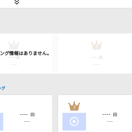
2
3
----
----
点
点
----
----
ング
3
----
----
回
回
----
----