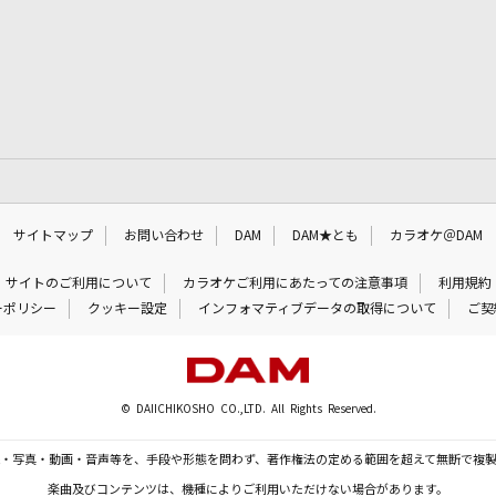
サイトマップ
お問い合わせ
DAM
DAM★とも
カラオケ＠DAM
サイトのご利用について
カラオケご利用にあたっての注意事項
利用規約
ーポリシー
クッキー設定
インフォマティブデータの取得について
ご契
© DAIICHIKOSHO CO.,LTD. All Rights Reserved.
・写真・動画・音声等を、手段や形態を問わず、著作権法の定める範囲を超えて無断で複
楽曲及びコンテンツは、機種によりご利用いただけない場合があります。