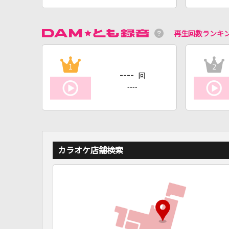
再生回数ランキ
1
2
----
回
----
カラオケ店舗検索