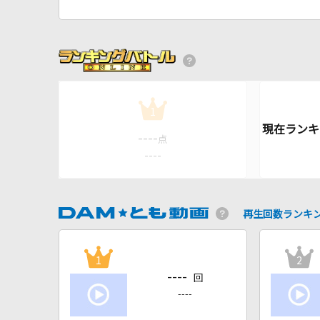
1
----
点
----
再生回数ランキ
1
2
----
回
----