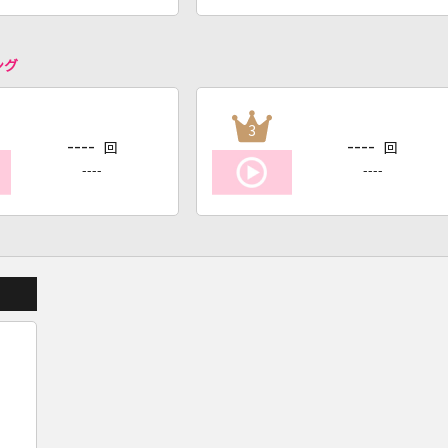
ング
3
----
----
回
回
----
----