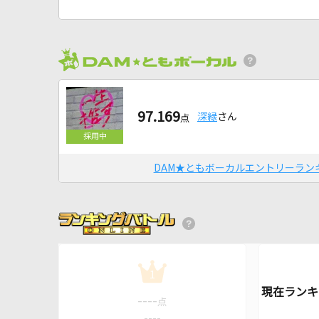
97.169
深緑
さん
点
DAM★ともボーカルエントリーラン
1
----
点
----