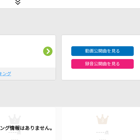
2026年8月度
動画公開曲を見る
録音公開曲を見る
キング
2
3
----
----
点
点
----
----