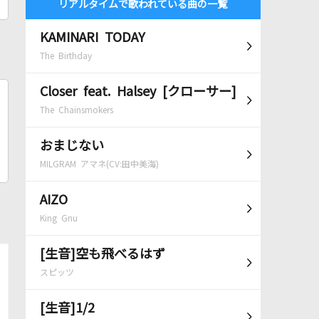
リアルタイムで歌われている曲の一覧
KAMINARI TODAY
The Birthday
Closer feat. Halsey [クローサー]
The Chainsmokers
おまじない
MILGRAM アマネ(CV:田中美海)
AIZO
King Gnu
[生音]空も飛べるはず
スピッツ
[生音]1/2