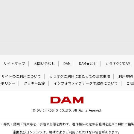
サイトマップ
お問い合わせ
DAM
DAM★とも
カラオケ＠DAM
サイトのご利用について
カラオケご利用にあたっての注意事項
利用規約
ーポリシー
クッキー設定
インフォマティブデータの取得について
ご契
© DAIICHIKOSHO CO.,LTD. All Rights Reserved.
・写真・動画・音声等を、手段や形態を問わず、著作権法の定める範囲を超えて無断で複
楽曲及びコンテンツは、機種によりご利用いただけない場合があります。