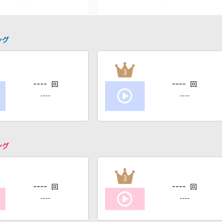
ング
3
----
----
回
回
----
----
ング
3
----
----
回
回
----
----