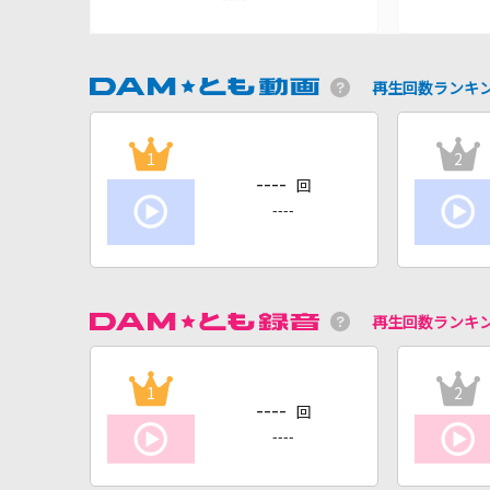
再生回数ランキ
1
2
----
回
----
再生回数ランキ
1
2
----
回
----