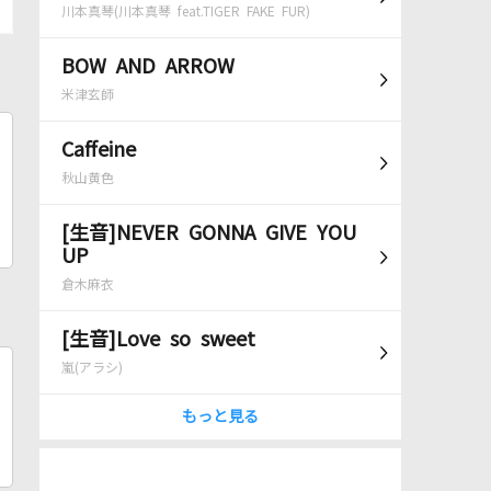
川本真琴(川本真琴 feat.TIGER FAKE FUR)
BOW AND ARROW
米津玄師
Caffeine
秋山黄色
[生音]NEVER GONNA GIVE YOU
UP
倉木麻衣
[生音]Love so sweet
嵐(アラシ)
もっと見る