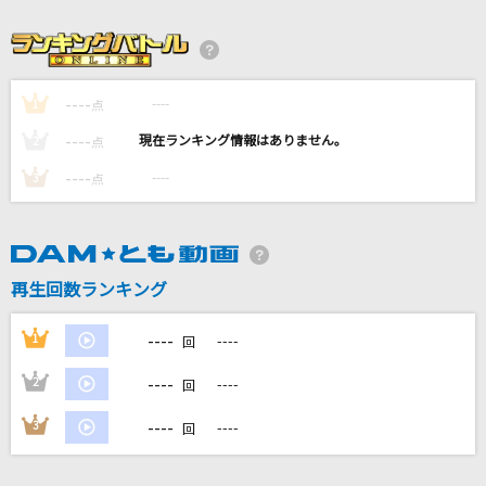
夜の踊り子
サカナクション
あびすいんざわーるど
----
----
1
点
Eve
----
----
2
点
----
----
3
私は最強 (ウタ from ONE PIECE FILM RED)
点
Ado
君に贈る歌～Song For You
再生回数ランキング
シェネル
----
もっと見る
1
----
回
----
2
----
回
DAMの新曲・ランキングなど
カラオケ最新情報をチェック！
----
3
----
回