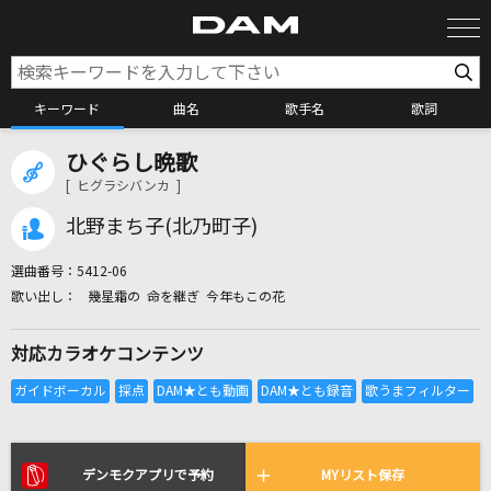
キーワード
曲名
歌手名
歌詞
ひぐらし晩歌
カラオケ検索
[ ヒグラシバンカ ]
北野まち子(北乃町子)
カラオケ店舗検索
選曲番号：
5412-06
幾星霜の 命を継ぎ 今年もこの花
カラオケリクエスト
対応カラオケコンテンツ
全国りれき
リアルタイムで歌われている曲の一覧
デンモクアプリで予約
MYリスト保存