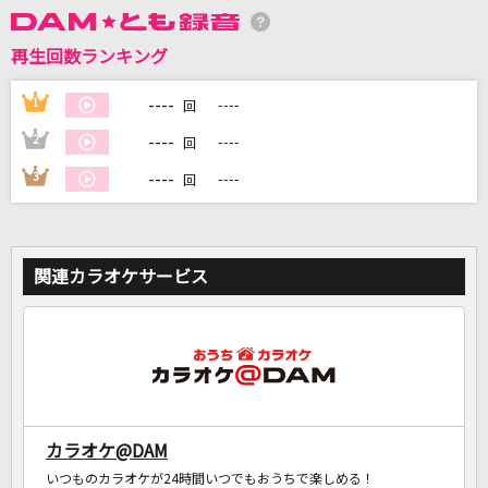
再生回数ランキング
DAMに会員登録・ログインして
カラオケをもっと楽しもう！
----
1
----
回
----
2
----
回
----
3
----
回
自宅でカラオケ歌い放題！
家族や友達と一緒に！練習にも！
関連カラオケサービス
カラオケ@DAM
いつものカラオケが24時間いつでもおうちで楽しめる！