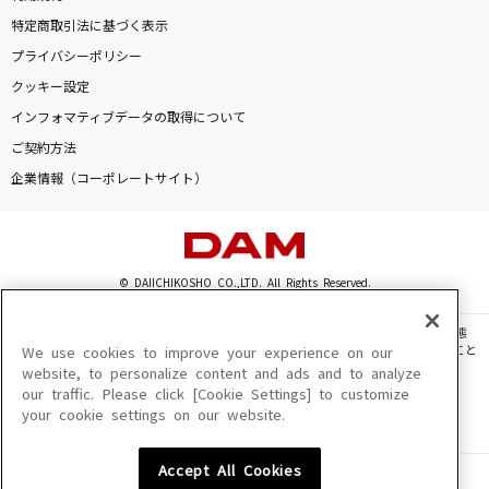
特定商取引法に基づく表示
プライバシーポリシー
クッキー設定
インフォマティブデータの取得について
ご契約方法
企業情報（コーポレートサイト）
© DAIICHIKOSHO CO.,LTD. All Rights Reserved.
このサイトに掲載されている一切の文章・画像・写真・動画・音声等を、手段や形態
を問わず、著作権法の定める範囲を超えて無断で複製、転載、ファイル化などすること
We use cookies to improve your experience on our
を禁じます。
website, to personalize content and ads and to analyze
our traffic. Please click [Cookie Settings] to customize
楽曲及びコンテンツは、機種によりご利用いただけない場合があります。
your cookie settings on our website.
楽曲及びコンテンツの配信日、配信内容が変更になる場合があります。
楽曲によりMYリスト保存ができない場合があります。
Accept All Cookies
JASRAC許諾番号