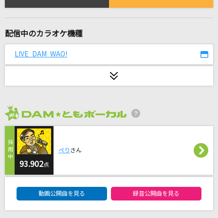
[生音]恋
back number
配信中のカラオケ機種
君の中で踊りたい
B'z
LIVE DAM WAO!
ゆけむり魂温泉II
魂音泉
雪の音
2026年8月度
Novelbright
美しい鰭(名探偵コナンアニメバージョン)
ぺり
さん
93.902
スピッツ
点
DAM★ともボーカルエントリーランキング
テルーの唄
動画公開曲を見る
録音公開曲を見る
手嶌 葵