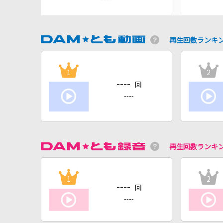
再生回数ランキ
1
2
----
回
----
再生回数ランキ
1
2
----
回
----