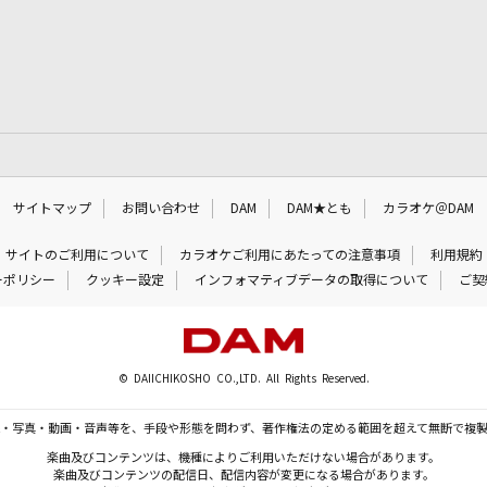
サイトマップ
お問い合わせ
DAM
DAM★とも
カラオケ＠DAM
サイトのご利用について
カラオケご利用にあたっての注意事項
利用規約
ーポリシー
クッキー設定
インフォマティブデータの取得について
ご契
© DAIICHIKOSHO CO.,LTD. All Rights Reserved.
・写真・動画・音声等を、手段や形態を問わず、著作権法の定める範囲を超えて無断で複
楽曲及びコンテンツは、機種によりご利用いただけない場合があります。
楽曲及びコンテンツの配信日、配信内容が変更になる場合があります。