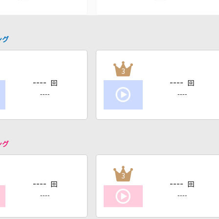
ング
3
----
----
回
回
----
----
ング
3
----
----
回
回
----
----