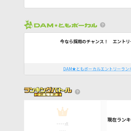
今なら採用のチャンス！ エントリ
DAM★ともボーカルエントリーラン
1
----
点
----