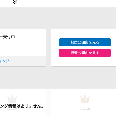
2026年8月度
ー受付中
動画公開曲を見る
録音公開曲を見る
キング
2
3
----
----
点
点
----
----