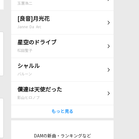
玉置浩二
[良音]月光花
Janne Da Arc
星空のドライブ
松田聖子
シャルル
バルーン
僕達は天使だった
影山ヒロノブ
もっと見る
DAMの新曲・ランキングなど