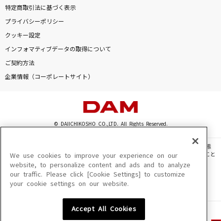
特定商取引法に基づく表示
プライバシーポリシー
クッキー設定
インフォマティブデータの取得について
ご契約方法
企業情報（コーポレートサイト）
© DAIICHIKOSHO CO.,LTD. All Rights Reserved.
このサイトに掲載されている一切の文章・画像・写真・動画・音声等を、手段や形態
を問わず、著作権法の定める範囲を超えて無断で複製、転載、ファイル化などすること
We use cookies to improve your experience on our
を禁じます。
website, to personalize content and ads and to analyze
our traffic. Please click [Cookie Settings] to customize
楽曲及びコンテンツは、機種によりご利用いただけない場合があります。
your cookie settings on our website.
楽曲及びコンテンツの配信日、配信内容が変更になる場合があります。
楽曲によりMYリスト保存ができない場合があります。
Accept All Cookies
JASRAC許諾番号
6602250213Y31015 6602250112Y38026 6602250240Y31015