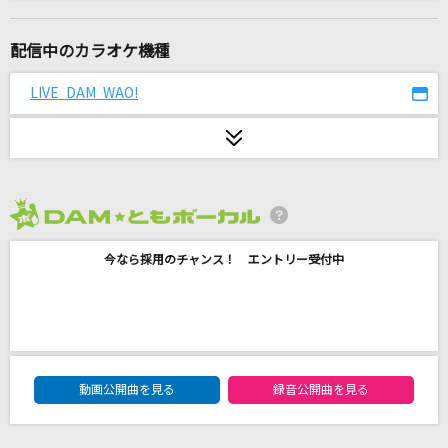
IRIS OUT(ビデオクリップバージョン)
米津玄師
配信中のカラオケ機種
フロムトーキョー
LIVE DAM WAO!
夏代孝明
Driver's High(ビデオクリップバージョン)
L'Arc-en-Ciel
2026年8月度
メリーゴーランド
今なら採用のチャンス！ エントリー受付中
優里
どこまでも ～How Far I'll Go～
屋比久知奈
DAM★ともボーカルエントリーランキング
不思議(ビデオクリップバージョン)
動画公開曲を見る
録音公開曲を見る
星野 源