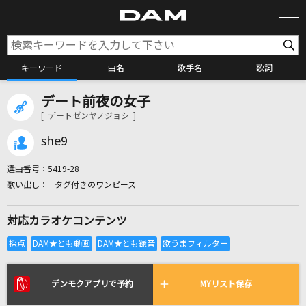
キーワード
曲名
歌手名
歌詞
デート前夜の女子
カラオケ検索
[ デートゼンヤノジョシ ]
she9
カラオケ店舗検索
選曲番号：
5419-28
タグ付きのワンピース
カラオケリクエスト
対応カラオケコンテンツ
全国りれき
リアルタイムで歌われている曲の一覧
デンモクアプリで予約
MYリスト保存