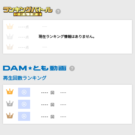
orion
米津玄師
----
----
1
コトノハカンタービレ
点
[ALKALOID]天城一彩(CV.梶原岳人)、白鳥藍良(CV.天崎滉平)、礼瀬マヨイ
----
----
2
点
(CV.重松千晴)、風早巽(CV.中澤まさとも)
----
----
3
点
DAN DAN 心魅かれてく
FIELD OF VIEW(the FIELD OF VIEW)
チェリー
再生回数ランキング
スピッツ
----
1
----
回
もっと見る
----
2
----
回
----
3
----
DAMの新曲・ランキングなど
回
カラオケ最新情報をチェック！