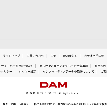
サイトマップ
お問い合わせ
DAM
DAM★とも
カラオケ＠DAM
サイトのご利用について
カラオケご利用にあたっての注意事項
利用規約
ーポリシー
クッキー設定
インフォマティブデータの取得について
ご契
© DAIICHIKOSHO CO.,LTD. All Rights Reserved.
・写真・動画・音声等を、手段や形態を問わず、著作権法の定める範囲を超えて無断で複