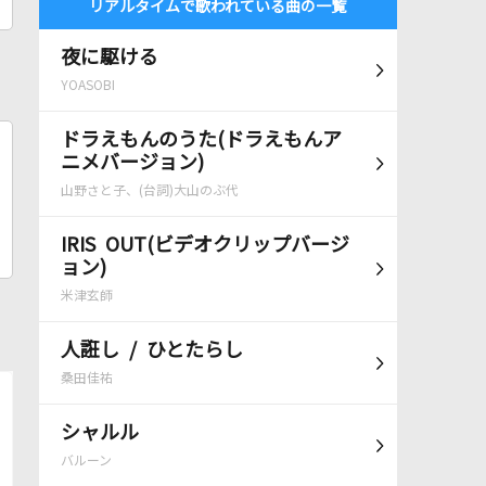
リアルタイムで歌われている曲の一覧
夜に駆ける
YOASOBI
ドラえもんのうた(ドラえもんア
ニメバージョン)
山野さと子、(台詞)大山のぶ代
IRIS OUT(ビデオクリップバージ
ョン)
米津玄師
人誑し / ひとたらし
桑田佳祐
シャルル
バルーン