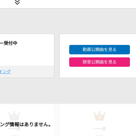
2026年8月度
ー受付中
動画公開曲を見る
録音公開曲を見る
キング
2
3
----
----
点
点
----
----