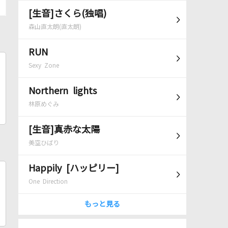
[生音]さくら(独唱)
森山直太朗(直太朗)
RUN
Sexy Zone
Northern lights
林原めぐみ
[生音]真赤な太陽
美空ひばり
Happily [ハッピリー]
One Direction
もっと見る