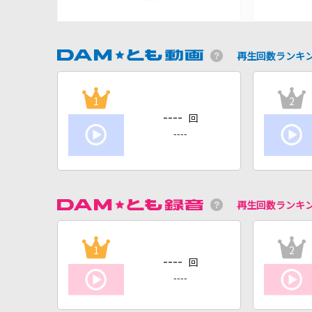
再生回数ランキ
1
2
----
回
----
再生回数ランキ
1
2
----
回
----