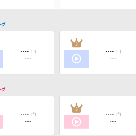
ング
3
----
----
回
回
----
----
ング
3
----
----
回
回
----
----