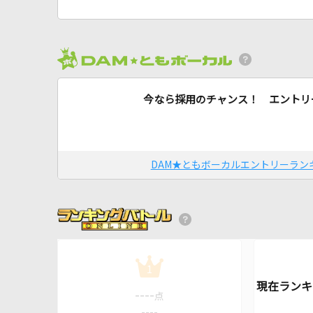
今なら採用のチャンス！ エントリ
DAM★ともボーカルエントリーラン
1
----
点
----