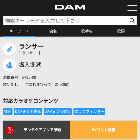
キーワード
曲名
歌手名
歌詞
ランサー
カラオケ検索
[ ランサー ]
塩入冬湖
カラオケ店舗検索
選曲番号：
5420-88
生まれ変わってしまう前に
カラオケリクエスト
対応カラオケコンテンツ
全国りれき
リアルタイムで歌われている曲の一覧
デンモクアプリで予約
MYリスト保存