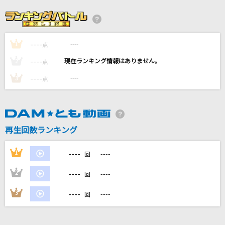
[生音]イミテイション・ゴールド
山口百恵
----
----
1
[生音]流氷海峡
点
竹川美子
----
----
2
点
----
----
3
点
[生音]恋人ごっこ
マカロニえんぴつ
浴槽とネオンテトラ
再生回数ランキング
REISAI
----
1
----
回
もっと見る
----
2
----
回
DAMの新曲・ランキングなど
----
3
----
回
カラオケ最新情報をチェック！