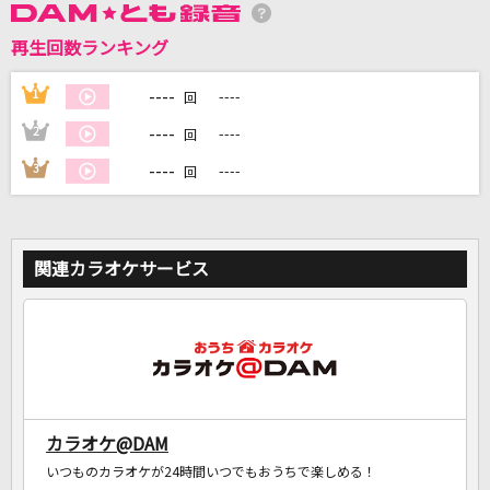
再生回数ランキング
DAMに会員登録・ログインして
カラオケをもっと楽しもう！
----
1
----
回
----
2
----
回
----
3
----
回
自宅でカラオケ歌い放題！
家族や友達と一緒に！練習にも！
関連カラオケサービス
カラオケ@DAM
いつものカラオケが24時間いつでもおうちで楽しめる！