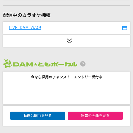
ライラック
Mrs. GREEN APPLE
配信中のカラオケ機種
だいだらぼっち
LIVE DAM WAO!
RADWIMPS
青のすみか (Acoustic ver.)
キタニタツヤ
2026年8月度
unravel
今なら採用のチャンス！ エントリー受付中
TK from 凛として時雨
常盤の月
武蔵坊弁慶(宮田幸季)
DAM★ともボーカルエントリーランキング
Sharon
動画公開曲を見る
録音公開曲を見る
Official髭男dism