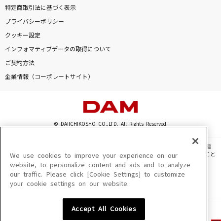
特定商取引法に基づく表示
プライバシーポリシー
クッキー設定
インフォマティブデータの取得について
ご契約方法
企業情報（コーポレートサイト）
© DAIICHIKOSHO CO.,LTD. All Rights Reserved.
このサイトに掲載されている一切の文章・画像・写真・動画・音声等を、手段や形態
を問わず、著作権法の定める範囲を超えて無断で複製、転載、ファイル化などすること
We use cookies to improve your experience on our
を禁じます。
website, to personalize content and ads and to analyze
our traffic. Please click [Cookie Settings] to customize
楽曲及びコンテンツは、機種によりご利用いただけない場合があります。
your cookie settings on our website.
楽曲及びコンテンツの配信日、配信内容が変更になる場合があります。
楽曲によりMYリスト保存ができない場合があります。
Accept All Cookies
JASRAC許諾番号
6602250213Y31015 6602250112Y38026 6602250240Y31015