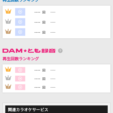
再生回数ランキング
----
1
----
回
DAMに会員登録・ログインして
カラオケをもっと楽しもう！
----
2
----
回
----
3
----
回
自宅でカラオケ歌い放題！
家族や友達と一緒に！練習にも！
再生回数ランキング
----
1
----
回
----
2
----
回
----
3
----
回
関連カラオケサービス