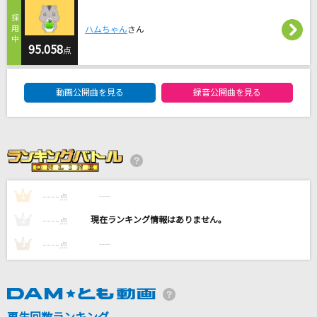
ハイブランド (feat. サーヤ) [Remix]
SKRYU
ハムちゃん
さん
95.058
点
[生音]シュガーソングとビターステップ
DAM★ともボーカルエントリーランキング
UNISON SQUARE GARDEN
動画公開曲を見る
録音公開曲を見る
Shine We Are!
BoA
[生音]愛が呼ぶほうへ
ポルノグラフィティ
----
----
1
点
----
----
2
点
もっと見る
----
----
3
点
DAMの新曲・ランキングなど
カラオケ最新情報をチェック！