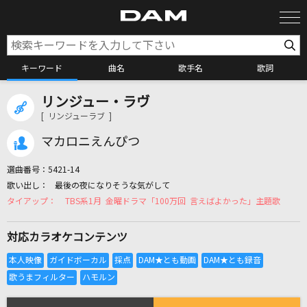
キーワード
曲名
歌手名
歌詞
リンジュー・ラヴ
カラオケ検索
[ リンジューラブ ]
マカロニえんぴつ
カラオケ店舗検索
選曲番号：
5421-14
最後の夜になりそうな気がして
カラオケリクエスト
TBS系1月 金曜ドラマ「100万回 言えばよかった」主題歌
対応カラオケコンテンツ
全国りれき
リアルタイムで歌われている曲の一覧