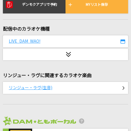
潮騒は生涯の相聞歌に…
デンモクアプリで予約
MYリスト保存
武蔵坊弁慶(宮田幸季)
11月のアンクレット
配信中のカラオケ機種
AKB48
LIVE DAM WAO!
透明人間
東京事変
[生音]レイニーブルー
リンジュー・ラヴに関連するカラオケ楽曲
徳永英明
リンジュー・ラヴ(生音)
I LOVE...
Official髭男dism
毎日(ビデオクリップバージョン)
米津玄師
2026年8月度