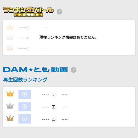
黒毛和牛上塩タン焼680円
大塚 愛
----
----
1
点
愛をこめて花束を
----
----
2
点
Superfly
----
----
3
点
[プロオケ]ごめんね…
高橋真梨子
再生回数ランキング
天国
Mrs. GREEN APPLE
----
1
----
回
もっと見る
----
2
----
回
----
3
----
回
DAMの新曲・ランキングなど
カラオケ最新情報をチェック！