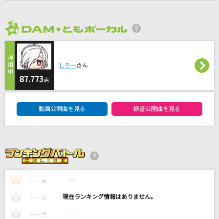
[生音]366日
HY
2026年8月度
木蘭の涙
スターダスト☆レビュー
しろー
さん
87.773
点
ダーリン
Mrs. GREEN APPLE
DAM★ともボーカルエントリーランキング
動画公開曲を見る
録音公開曲を見る
[生音]紫煙
神野美伽
もっと見る
----
----
1
点
DAMの新曲・ランキングなど
カラオケ最新情報をチェック！
----
----
2
点
----
----
3
点