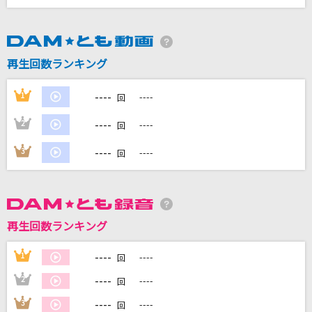
DAMに会員登録・ログインして
カラオケをもっと楽しもう！
再生回数ランキング
----
1
----
回
----
2
----
回
自宅でカラオケ歌い放題！
家族や友達と一緒に！練習にも！
----
3
----
回
再生回数ランキング
----
1
----
回
----
2
----
回
----
3
----
回