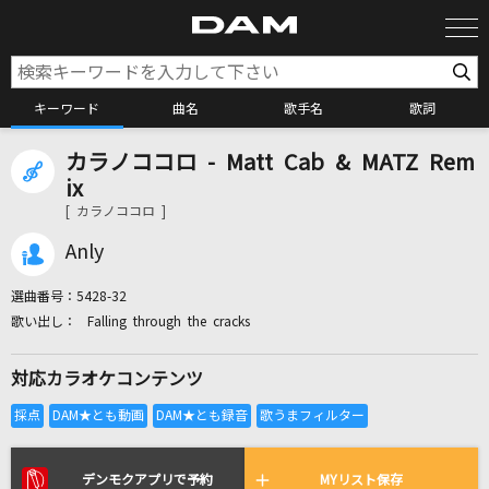
キーワード
曲名
歌手名
歌詞
カラノココロ - Matt Cab & MATZ Rem
カラオケ検索
ix
[ カラノココロ ]
カラオケ店舗検索
Anly
選曲番号：
5428-32
カラオケリクエスト
Falling through the cracks
対応カラオケコンテンツ
全国りれき
リアルタイムで歌われている曲の一覧
デンモクアプリで予約
MYリスト保存