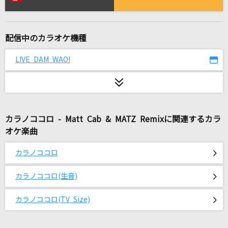
紅蓮華 -アニメ映像 ver.-
LiSA
配信中のカラオケ機種
小春おばさん
井上陽水
LIVE DAM WAO!
抱きしめたい
Mr.Children
カラノココロ - Matt Cab & MATZ Remixに関連するカラ
ハレンチ
オケ楽曲
ちゃんみな
カラノココロ
一二三
Penthouse
カラノココロ(生音)
[生音]冬と春
カラノココロ(TV Size)
back number