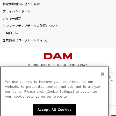
特定商取引法に基づく表示
プライバシーポリシー
クッキー設定
インフォマティブデータの取得について
ご契約方法
企業情報（コーポレートサイト）
© DAIICHIKOSHO CO.,LTD. All Rights Reserved.
このサイトに掲載されている一切の文章・画像・写真・動画・音声等を、手段や形態
を問わず、著作権法の定める範囲を超えて無断で複製、転載、ファイル化などすること
We use cookies to improve your experience on our
を禁じます。
website, to personalize content and ads and to analyze
our traffic. Please click [Cookie Settings] to customize
楽曲及びコンテンツは、機種によりご利用いただけない場合があります。
your cookie settings on our website.
楽曲及びコンテンツの配信日、配信内容が変更になる場合があります。
楽曲によりMYリスト保存ができない場合があります。
Accept All Cookies
JASRAC許諾番号
6602250213Y31015 6602250112Y38026 6602250240Y31015