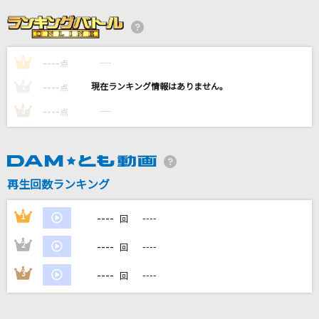
ヒトリゴト
ClariS
[生音]僕のこと
----
----
1
点
Mrs. GREEN APPLE
----
----
2
点
よくできました
----
----
3
点
Saucy Dog
HUGs
Paledusk
再生回数ランキング
BRAVE GROOVE
----
1
----
回
iLiFE!
----
2
----
回
もっと見る
----
3
----
回
DAMの新曲・ランキングなど