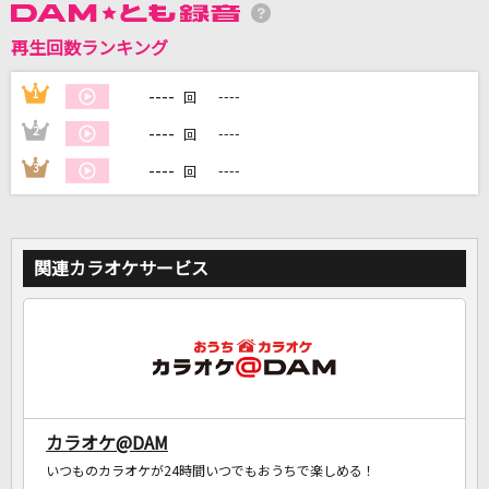
カラオケ最新情報をチェック！
再生回数ランキング
----
1
----
回
DAMに会員登録・ログインして
----
2
----
回
カラオケをもっと楽しもう！
----
3
----
回
関連カラオケサービス
自宅でカラオケ歌い放題！
家族や友達と一緒に！練習にも！
カラオケ@DAM
いつものカラオケが24時間いつでもおうちで楽しめる！