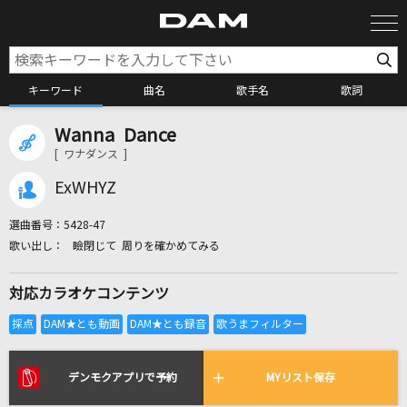
キーワード
曲名
歌手名
歌詞
Wanna Dance
カラオケ検索
[ ワナダンス ]
ExWHYZ
カラオケ店舗検索
選曲番号：
5428-47
瞼閉じて 周りを確かめてみる
カラオケリクエスト
対応カラオケコンテンツ
全国りれき
リアルタイムで歌われている曲の一覧
デンモクアプリで予約
MYリスト保存