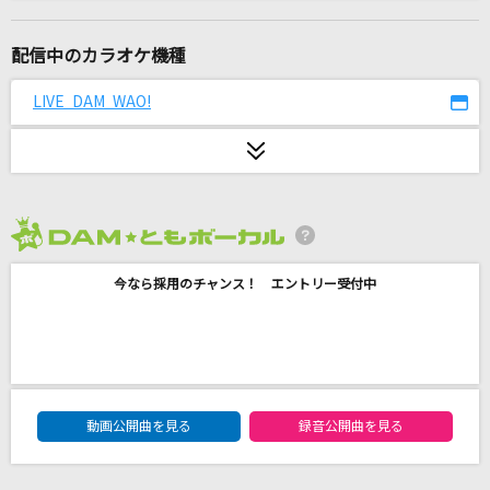
高嶺の花子さん
back number
配信中のカラオケ機種
BE THE MONSTER(feat. KOPERU,Cosaqu,KB
LIVE DAM WAO!
D,KennyDoes,teppei,コーラ,KZ,ILL SWAG GAG
A,peko & テークエム)
梅田サイファー
[オリカラ]色は匂へど 散りぬるを
2026年8月度
幽閉サテライト
今なら採用のチャンス！ エントリー受付中
[生音]トラヴェルマシン～RISING TOUR 2012 v
er.～
Hilcrhyme(ヒルクライム)
Spectrum
DAM★ともボーカルエントリーランキング
動画公開曲を見る
録音公開曲を見る
Survive Said The Prophet