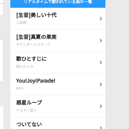
リアルタイムで歌われている曲の一覧
[生音]美しい十代
三田明
[生音]真夏の果実
サザンオールスターズ
歌ひとすじに
西川ひとみ
You!Joy!Parade!
M!LK
惑星ループ
ナユタン星人
ついてない