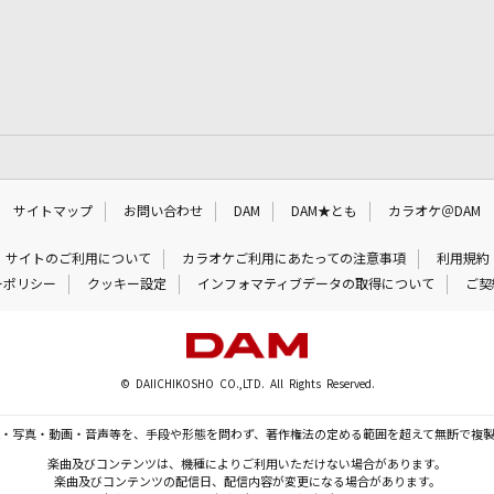
サイトマップ
お問い合わせ
DAM
DAM★とも
カラオケ＠DAM
サイトのご利用について
カラオケご利用にあたっての注意事項
利用規約
ーポリシー
クッキー設定
インフォマティブデータの取得について
ご契
© DAIICHIKOSHO CO.,LTD. All Rights Reserved.
・写真・動画・音声等を、手段や形態を問わず、著作権法の定める範囲を超えて無断で複
楽曲及びコンテンツは、機種によりご利用いただけない場合があります。
楽曲及びコンテンツの配信日、配信内容が変更になる場合があります。