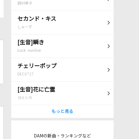
岡村孝子
セカンド・キス
しゅーず
[生音]瞬き
back number
チェリーポップ
DECO*27
[生音]花に亡霊
ヨルシカ
もっと見る
DAMの新曲・ランキングなど