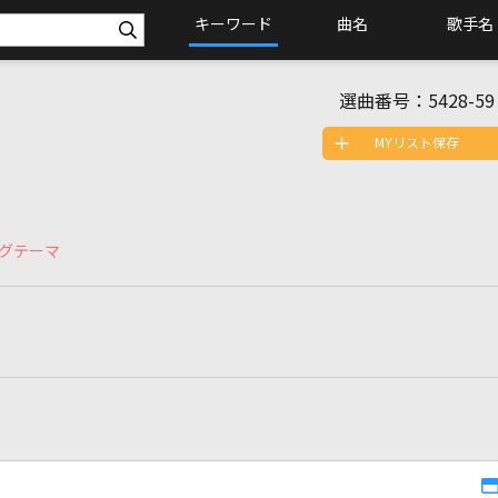
キーワード
曲名
歌手名
選曲番号：
5428-59
MYリスト保存
グテーマ