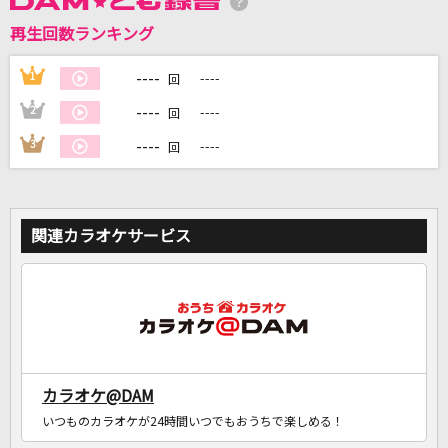
再生回数ランキング
DAMに会員登録・ログインして
カラオケをもっと楽しもう！
----
1
----
回
----
2
----
回
----
3
----
回
自宅でカラオケ歌い放題！
家族や友達と一緒に！練習にも！
関連カラオケサービス
カラオケ@DAM
いつものカラオケが24時間いつでもおうちで楽しめる！