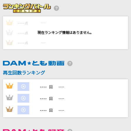
[生音]小さな恋のうた
MONGOL800
----
----
1
点
ホワイトノイズ
----
----
2
点
Official髭男dism
----
----
3
点
[生音]HANABI
Mr.Children
シャングリラ
再生回数ランキング
チャットモンチー
----
1
----
回
もっと見る
----
2
----
回
DAMの新曲・ランキングなど
----
3
----
回
カラオケ最新情報をチェック！