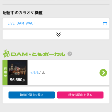
紅蓮の弓矢(アニメver.)
Linked Horizon
配信中のカラオケ機種
[生音]KissHug
LIVE DAM WAO!
aiko
夏祭り
JITTERIN' JINN
2026年8月度
青いリンゴ
野口五郎
ちるる
さん
BLOODY STREAM
96.660
点
Coda
DAM★ともボーカルエントリーランキング
動画公開曲を見る
録音公開曲を見る
[生音]ふたりごと
RADWIMPS