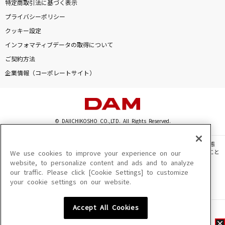
特定商取引法に基づく表示
プライバシーポリシー
クッキー設定
インフォマティブデータの取得について
ご契約方法
企業情報（コーポレートサイト）
© DAIICHIKOSHO CO.,LTD. All Rights Reserved.
このサイトに掲載されている一切の文章・画像・写真・動画・音声等を、手段や形態
を問わず、著作権法の定める範囲を超えて無断で複製、転載、ファイル化などすること
We use cookies to improve your experience on our
を禁じます。
website, to personalize content and ads and to analyze
our traffic. Please click [Cookie Settings] to customize
楽曲及びコンテンツは、機種によりご利用いただけない場合があります。
your cookie settings on our website.
楽曲及びコンテンツの配信日、配信内容が変更になる場合があります。
楽曲によりMYリスト保存ができない場合があります。
Accept All Cookies
JASRAC許諾番号
6602250213Y31015 6602250112Y38026 6602250240Y31015
6602250241Y45122