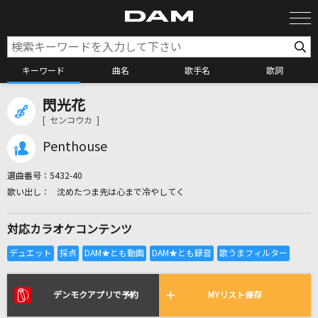
キーワード
曲名
歌手名
歌詞
閃光花
カラオケ検索
[ センコウカ ]
Penthouse
カラオケ店舗検索
選曲番号：
5432-40
沈めたつま先は心まで冷やしてく
カラオケリクエスト
対応カラオケコンテンツ
全国りれき
リアルタイムで歌われている曲の一覧
デンモクアプリで予約
MYリスト保存