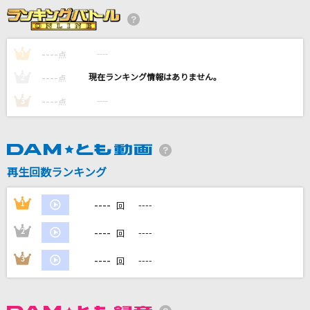
ノンフィクションズ
Da-iCE
----
----
1
点
[生音]プライド革命
----
----
2
点
CHiCO with HoneyWorks
----
----
3
点
[生音]365日
Mr.Children
[生音]1/2
再生回数ランキング
川本真琴(川本真琴 feat.TIGER FAKE FUR)
----
1
----
回
もっと見る
----
2
----
回
DAMの新曲・ランキングなど
----
3
----
回
カラオケ最新情報をチェック！