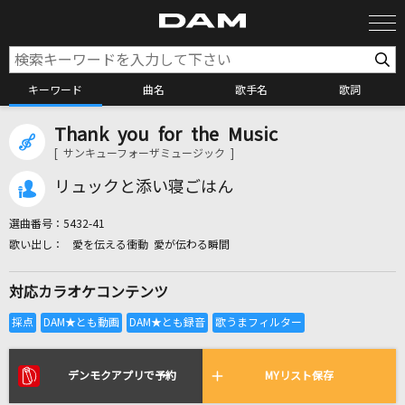
キーワード
曲名
歌手名
歌詞
Thank you for the Music
カラオケ検索
[ サンキューフォーザミュージック ]
リュックと添い寝ごはん
カラオケ店舗検索
選曲番号：
5432-41
愛を伝える衝動 愛が伝わる瞬間
カラオケリクエスト
対応カラオケコンテンツ
全国りれき
リアルタイムで歌われている曲の一覧
デンモクアプリで予約
MYリスト保存