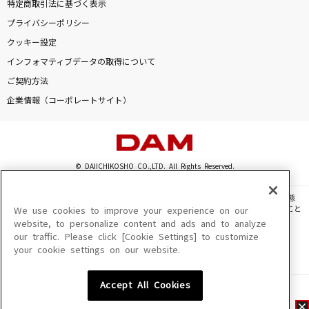
特定商取引法に基づく表示
プライバシーポリシー
クッキー設定
インフォマティブデータの取得について
ご契約方法
企業情報（コーポレートサイト）
© DAIICHIKOSHO CO.,LTD. All Rights Reserved.
このサイトに掲載されている一切の文章・画像・写真・動画・音声等を、手段や形態
を問わず、著作権法の定める範囲を超えて無断で複製、転載、ファイル化などすること
We use cookies to improve your experience on our
を禁じます。
website, to personalize content and ads and to analyze
our traffic. Please click [Cookie Settings] to customize
楽曲及びコンテンツは、機種によりご利用いただけない場合があります。
your cookie settings on our website.
楽曲及びコンテンツの配信日、配信内容が変更になる場合があります。
楽曲によりMYリスト保存ができない場合があります。
Accept All Cookies
JASRAC許諾番号
6602250213Y31015 6602250112Y38026 6602250240Y31015
6602250241Y45122