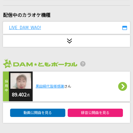
Only Human(ビデオクリップバージョン)
K
配信中のカラオケ機種
[生音]君の知らない物語
LIVE DAM WAO!
supercell
キャラクター
緑黄色社会
2026年8月度
[生音]メリッサ
ポルノグラフィティ
黒田絹代皆様感謝
さん
だから僕は音楽を辞めた
89.402
点
ヨルシカ
DAM★ともボーカルエントリーランキング
動画公開曲を見る
録音公開曲を見る
雨とカプチーノ
ヨルシカ