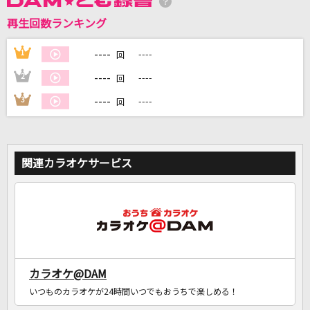
再生回数ランキング
DAMに会員登録・ログインして
カラオケをもっと楽しもう！
----
1
----
回
----
2
----
回
----
3
----
回
自宅でカラオケ歌い放題！
家族や友達と一緒に！練習にも！
関連カラオケサービス
カラオケ@DAM
いつものカラオケが24時間いつでもおうちで楽しめる！