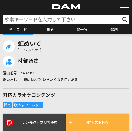
キーワード
曲名
歌手名
歌詞
虹めいて
カラオケ検索
[ ニジメイテ ]
林部智史
カラオケ店舗検索
選曲番号：
5432-62
時に悩んで 泣きたくなる日もある
カラオケリクエスト
対応カラオケコンテンツ
全国りれき
リアルタイムで歌われている曲の一覧
デンモクアプリで予約
MYリスト保存