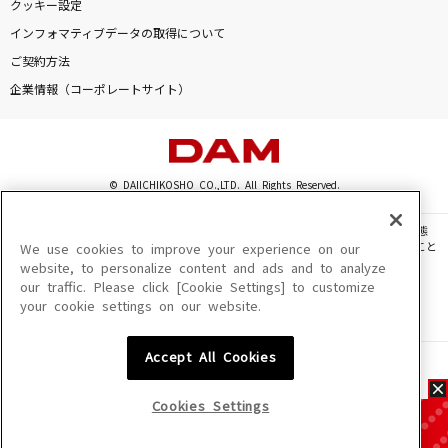
クッキー設定
インフォマティブデータの取得について
ご契約方法
企業情報（コーポレートサイト）
© DAIICHIKOSHO CO.,LTD. All Rights Reserved.
このサイトに掲載されている一切の文章・画像・写真・動画・音声等を、手段や形態
を問わず、著作権法の定める範囲を超えて無断で複製、転載、ファイル化などすること
We use cookies to improve your experience on our
を禁じます。
website, to personalize content and ads and to analyze
our traffic. Please click [Cookie Settings] to customize
楽曲及びコンテンツは、機種によりご利用いただけない場合があります。
your cookie settings on our website.
楽曲及びコンテンツの配信日、配信内容が変更になる場合があります。
楽曲によりMYリスト保存ができない場合があります。
Accept All Cookies
JASRAC許諾番号
6602250213Y31015 6602250112Y38026 6602250240Y31015
6602250241Y45122
Cookies Settings
NexTone許諾番号
ID000002945 ID000002947 ID000002937 ID000002938