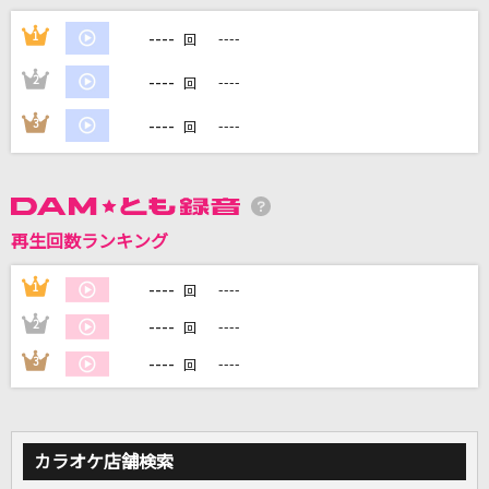
[良音]COLORS
----
1
----
回
FLOW
----
2
----
回
また帰ってきたケロッ！とマーチ
----
3
----
回
ano & 粗品
マセマティカ!
さくら学院
再生回数ランキング
ノックブーツ
----
1
----
回
Chevon
----
2
----
回
もっと見る
----
3
----
回
DAMの新曲・ランキングなど
カラオケ最新情報をチェック！
カラオケ店舗検索