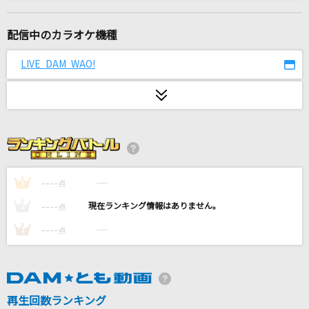
ピーターパン
優里
配信中のカラオケ機種
[生音]地上の星
LIVE DAM WAO!
中島みゆき
[生音]メロディー
玉置浩二
[生音]ピースサイン
米津玄師
----
----
1
点
----
----
2
点
夢を束ねて
----
----
3
点
結束バンド
夏祭り
JITTERIN' JINN
再生回数ランキング