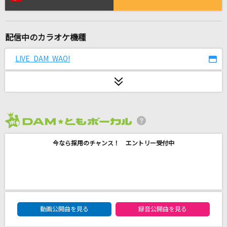
ダーリン
Mrs. GREEN APPLE
配信中のカラオケ機種
[生音]非情階段
中西圭三
LIVE DAM WAO!
[生音]いい日旅立ち
山口百恵
[生音]さよならエレジー
2026年8月度
菅田将暉
今なら採用のチャンス！ エントリー受付中
小さな恋のうた
MONGOL800
RESISTANCE
DAM★ともボーカルエントリーランキング
動画公開曲を見る
録音公開曲を見る
中島美嘉