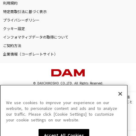
利用規約
特定商取引法に基づく表示
プライバシーポリシー
クッキー設定
インフォマティブデータの取得について
ご契約方法
企業情報（コーポレートサイト）
© DAIICHIKOSHO CO.,LTD. All Rights Reserved.
このサイトに掲載されている一切の文章・画像・写真・動画・音声等を、手段や形態
を問わず、著作権法の定める範囲を超えて無断で複製、転載、ファイル化などすること
We use cookies to improve your experience on our
を禁じます。
website, to personalize content and ads and to analyze
our traffic. Please click [Cookie Settings] to customize
楽曲及びコンテンツは、機種によりご利用いただけない場合があります。
your cookie settings on our website.
楽曲及びコンテンツの配信日、配信内容が変更になる場合があります。
楽曲によりMYリスト保存ができない場合があります。
Accept All Cookies