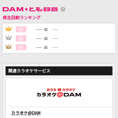
DAMに会員登録・ログインして
再生回数ランキング
カラオケをもっと楽しもう！
----
1
----
回
----
2
----
回
----
3
----
回
自宅でカラオケ歌い放題！
家族や友達と一緒に！練習にも！
関連カラオケサービス
カラオケ@DAM