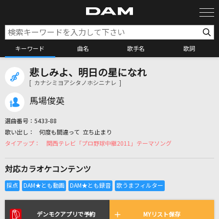
キーワード
曲名
歌手名
歌詞
悲しみよ、明日の星になれ
カラオケ検索
[ カナシミヨアシタノホシニナレ ]
馬場俊英
カラオケ店舗検索
選曲番号：
5433-88
何度も間違って 立ち止まり
カラオケリクエスト
関西テレビ「プロ野球中継2011」テーマソング
対応カラオケコンテンツ
全国りれき
リアルタイムで歌われている曲の一覧
デンモクアプリで予約
MYリスト保存