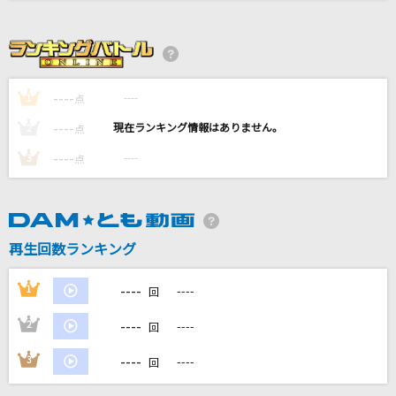
やさしさで溢れるように
JUJU
Nemophila
----
----
1
点
宮田俊哉 (Kis-My-Ft2) feat. 一ノ瀬トキヤ (ST☆RISH)
----
----
2
点
[生音]会いたくて
----
----
3
点
Ado
TERMINAL
Da-iCE
再生回数ランキング
もっと見る
----
1
----
回
----
2
----
回
DAMの新曲・ランキングなど
カラオケ最新情報をチェック！
----
3
----
回