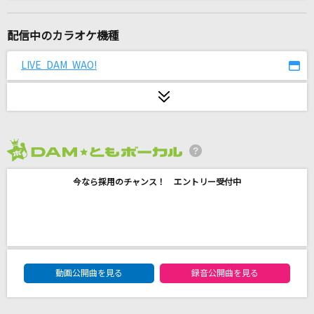
心に夢を君には愛を
KinKi Kids
配信中のカラオケ機種
コンプレックス・イマージュ
LIVE DAM WAO!
彩音
キセキ
GReeeeN
2026年8月度
東京ウインターセッション feat.瀬戸口優・榎本
夏樹・望月蒼太・早坂あかり・芹沢春輝・合田
今なら採用のチャンス！ エントリー受付中
美桜(CV:神谷浩史・戸松遥・梶裕貴・阿澄佳奈・
鈴村健一・豊崎愛生)
HoneyWorks
[生音]幸せ
DAM★ともボーカルエントリーランキング
動画公開曲を見る
録音公開曲を見る
back number