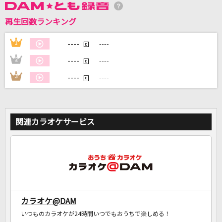
カラオケ最新情報をチェック！
再生回数ランキング
----
1
----
回
DAMに会員登録・ログインして
----
2
----
回
カラオケをもっと楽しもう！
----
3
----
回
関連カラオケサービス
自宅でカラオケ歌い放題！
家族や友達と一緒に！練習にも！
カラオケ@DAM
いつものカラオケが24時間いつでもおうちで楽しめる！