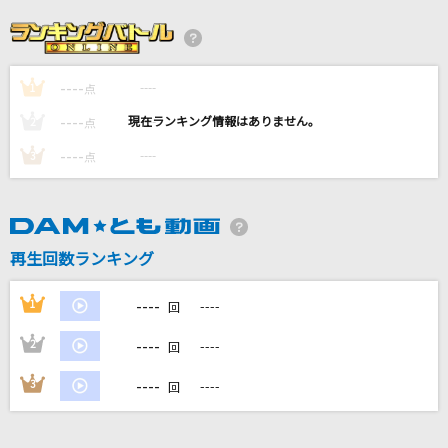
[生音]シルエット
KANA-BOON
僕らのGreat Journey
----
----
1
点
King & Prince
----
----
2
点
きらり
----
----
3
点
藤井 風
115万キロのフィルム
Official髭男dism
再生回数ランキング
えほん
----
1
----
回
Mrs. GREEN APPLE
----
2
----
回
もっと見る
----
3
----
回
DAMの新曲・ランキングなど