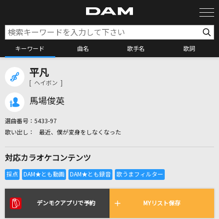
キーワード
曲名
歌手名
歌詞
平凡
カラオケ検索
[ ヘイボン ]
馬場俊英
カラオケ店舗検索
選曲番号：
5433-97
最近、僕が変身をしなくなった
カラオケリクエスト
対応カラオケコンテンツ
全国りれき
リアルタイムで歌われている曲の一覧
デンモクアプリで予約
MYリスト保存