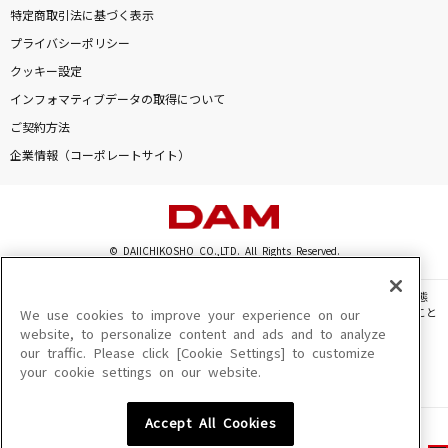
特定商取引法に基づく表示
プライバシーポリシー
クッキー設定
インフォマティブデータの取得について
ご契約方法
企業情報（コーポレートサイト）
© DAIICHIKOSHO CO.,LTD. All Rights Reserved.
このサイトに掲載されている一切の文章・画像・写真・動画・音声等を、手段や形態
を問わず、著作権法の定める範囲を超えて無断で複製、転載、ファイル化などすること
We use cookies to improve your experience on our
を禁じます。
website, to personalize content and ads and to analyze
our traffic. Please click [Cookie Settings] to customize
楽曲及びコンテンツは、機種によりご利用いただけない場合があります。
your cookie settings on our website.
楽曲及びコンテンツの配信日、配信内容が変更になる場合があります。
楽曲によりMYリスト保存ができない場合があります。
Accept All Cookies
JASRAC許諾番号
6602250213Y31015 6602250112Y38026 6602250240Y31015