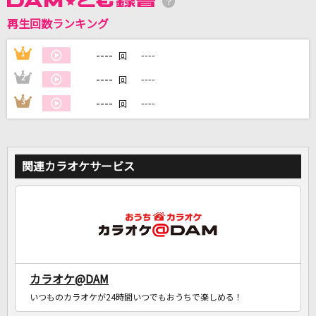
再生回数ランキング
DAMに会員登録・ログインして
カラオケをもっと楽しもう！
----
1
----
回
----
2
----
回
----
3
----
回
自宅でカラオケ歌い放題！
家族や友達と一緒に！練習にも！
関連カラオケサービス
カラオケ@DAM
いつものカラオケが24時間いつでもおうちで楽しめる！