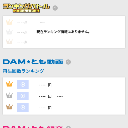
恋の花
安倍なつみ
----
----
1
点
[生音]もう恋なんてしない
----
----
2
点
槇原敬之(Makihara)
----
----
3
点
タッチ
岩崎良美
[生音]ルビーの指環
再生回数ランキング
寺尾聰
----
1
----
回
もっと見る
----
2
----
回
DAMの新曲・ランキングなど
----
3
----
回
カラオケ最新情報をチェック！