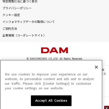
特定商取引法に基づく表示
プライバシーポリシー
クッキー設定
インフォマティブデータの取得について
ご契約方法
企業情報（コーポレートサイト）
© DAIICHIKOSHO CO.,LTD. All Rights Reserved.
このサイトに掲載されている一切の文章・画像・写真・動画・音声等を、手段や形態
を問わず、著作権法の定める範囲を超えて無断で複製、転載、ファイル化などすること
We use cookies to improve your experience on our
を禁じます。
website, to personalize content and ads and to analyze
our traffic. Please click [Cookie Settings] to customize
楽曲及びコンテンツは、機種によりご利用いただけない場合があります。
your cookie settings on our website.
楽曲及びコンテンツの配信日、配信内容が変更になる場合があります。
楽曲によりMYリスト保存ができない場合があります。
Accept All Cookies
JASRAC許諾番号
6602250213Y31015 6602250112Y38026 6602250240Y31015
6602250241Y45122