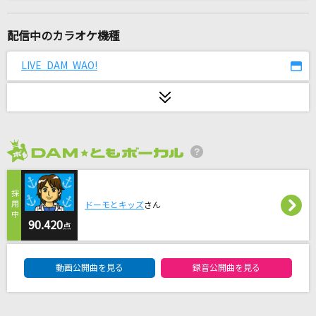
I(ビデオクリップバージョン)
BUMP OF CHICKEN
配信中のカラオケ機種
Bling-Bang-Bang-Born
LIVE DAM WAO!
Creepy Nuts
秒針を噛む
ずっと真夜中でいいのに。
2026年8月度
好きすぎて滅！
M!LK
ドーモとキッズ
さん
OVERLAP
90.420
点
Kimeru
DAM★ともボーカルエントリーランキング
動画公開曲を見る
録音公開曲を見る
黒髪海峡
藤崎詩乃