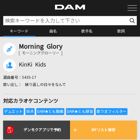
キーワード
曲名
歌手名
歌詞
Morning Glory
カラオケ検索
[ モーニンググローリー ]
KinKi Kids
カラオケ店舗検索
選曲番号：
5435-17
繰り返しの日々をなんで
カラオケリクエスト
対応カラオケコンテンツ
全国りれき
リアルタイムで歌われている曲の一覧
デンモクアプリで予約
MYリスト保存