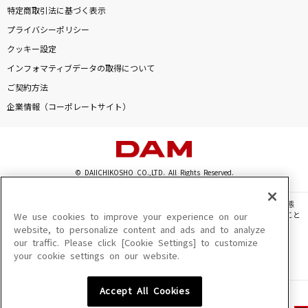
特定商取引法に基づく表示
プライバシーポリシー
クッキー設定
インフォマティブデータの取得について
ご契約方法
企業情報（コーポレートサイト）
© DAIICHIKOSHO CO.,LTD. All Rights Reserved.
このサイトに掲載されている一切の文章・画像・写真・動画・音声等を、手段や形態
を問わず、著作権法の定める範囲を超えて無断で複製、転載、ファイル化などすること
We use cookies to improve your experience on our
を禁じます。
website, to personalize content and ads and to analyze
our traffic. Please click [Cookie Settings] to customize
楽曲及びコンテンツは、機種によりご利用いただけない場合があります。
your cookie settings on our website.
楽曲及びコンテンツの配信日、配信内容が変更になる場合があります。
楽曲によりMYリスト保存ができない場合があります。
Accept All Cookies
JASRAC許諾番号
6602250213Y31015 6602250112Y38026 6602250240Y31015