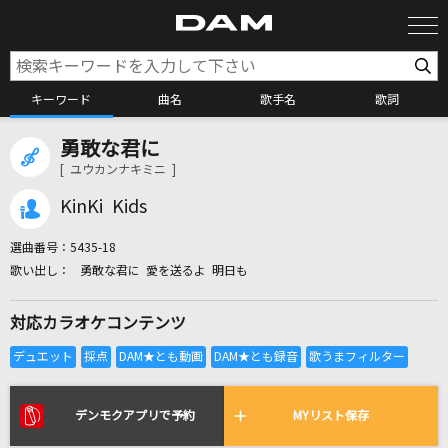
キーワード
曲名
歌手名
歌詞
勇敢な君に
カラオケ検索
[ ユウカンナキミニ ]
KinKi Kids
カラオケ店舗検索
選曲番号：
5435-18
勇敢な君に 愛を送るよ 明日も
カラオケリクエスト
対応カラオケコンテンツ
全国りれき
リアルタイムで歌われている曲の一覧
デンモクアプリで予約
MYリスト保存