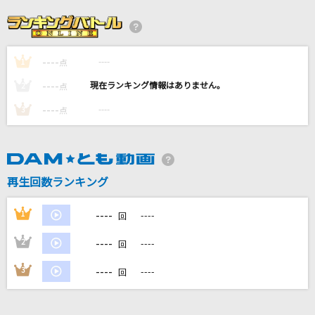
一度だけの恋なら
ワルキューレ
----
----
1
Bonnie Butterfly
点
KinKi Kids
----
----
2
点
----
----
3
点
あいつら全員同窓会
ずっと真夜中でいいのに。
[生音]天ノ弱
再生回数ランキング
164 feat.GUMI
----
1
----
回
もっと見る
----
2
----
回
DAMの新曲・ランキングなど
----
3
----
回
カラオケ最新情報をチェック！