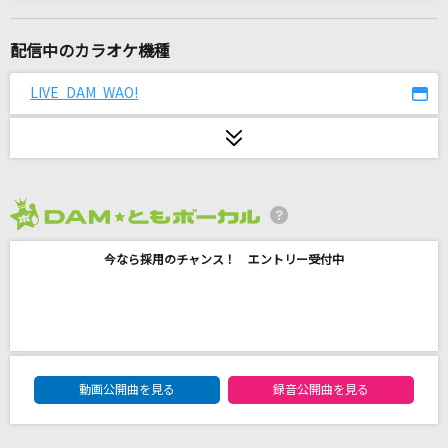
fragile
Every Little Thing
配信中のカラオケ機種
AMPTAKxレインボーロード中77%
LIVE DAM WAO!
AMPTAKxCOLORS
ENGAGE
Element Sicks
2026年8月度
ヘビーローテーション
今なら採用のチャンス！ エントリー受付中
AKB48
あるいは映画のような
yama
DAM★ともボーカルエントリーランキング
[生音]ドラえもん
動画公開曲を見る
録音公開曲を見る
星野 源