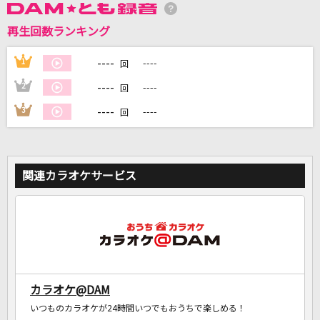
再生回数ランキング
DAMに会員登録・ログインして
カラオケをもっと楽しもう！
----
1
----
回
----
2
----
回
----
3
----
回
自宅でカラオケ歌い放題！
家族や友達と一緒に！練習にも！
関連カラオケサービス
カラオケ@DAM
いつものカラオケが24時間いつでもおうちで楽しめる！