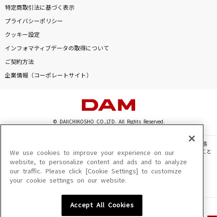
特定商取引法に基づく表示
プライバシーポリシー
クッキー設定
インフォマティブデータの取得について
ご契約方法
企業情報（コーポレートサイト）
© DAIICHIKOSHO CO.,LTD. All Rights Reserved.
このサイトに掲載されている一切の文章・画像・写真・動画・音声等を、手段や形態
を問わず、著作権法の定める範囲を超えて無断で複製、転載、ファイル化などすること
We use cookies to improve your experience on our
を禁じます。
website, to personalize content and ads and to analyze
our traffic. Please click [Cookie Settings] to customize
楽曲及びコンテンツは、機種によりご利用いただけない場合があります。
your cookie settings on our website.
楽曲及びコンテンツの配信日、配信内容が変更になる場合があります。
楽曲によりMYリスト保存ができない場合があります。
Accept All Cookies
JASRAC許諾番号
6602250213Y31015 6602250112Y38026 6602250240Y31015