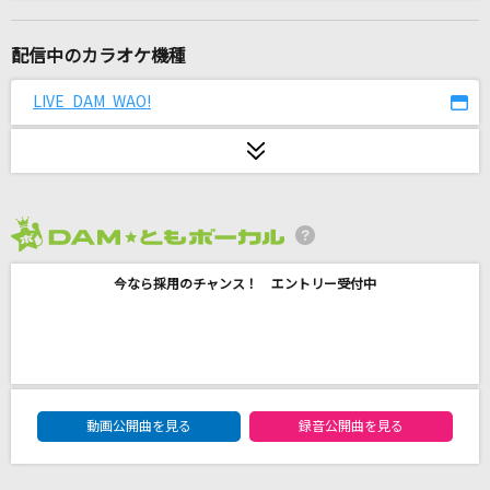
きゅんきゅんみこきゅんきゅん
さくらみこ
配信中のカラオケ機種
ファタール
LIVE DAM WAO!
GEMN
ライラック
Mrs. GREEN APPLE
2026年8月度
[生音]How manyいい顔
今なら採用のチャンス！ エントリー受付中
郷ひろみ
[良音]月光花
Janne Da Arc
DAM★ともボーカルエントリーランキング
シャルル
動画公開曲を見る
録音公開曲を見る
バルーン