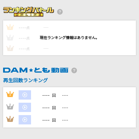
[生音]チャンピオン
ALICE(アリス)
----
----
1
Wherever you are
点
ONE OK ROCK
----
----
2
点
----
----
3
点
イチバン星が駆ける空
ナリタトップロード(CV.中村カンナ)、アドマイヤベガ(CV.咲々木瞳)、テ
イエムオペラオー(CV.徳井青空)
GHOST
再生回数ランキング
GACKT(Gackt)
----
1
----
回
もっと見る
----
2
----
回
----
3
----
DAMの新曲・ランキングなど
回
カラオケ最新情報をチェック！