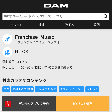
キーワード
曲名
歌手名
歌詞
Franchise Music
カラオケ検索
[ フランチャイズミュージック ]
HITOKI
カラオケ店舗検索
選曲番号：
5436-01
ランキング目指して 知恵を振り絞って
カラオケリクエスト
対応カラオケコンテンツ
全国りれき
リアルタイムで歌われている曲の一覧
デンモクアプリで予約
MYリスト保存