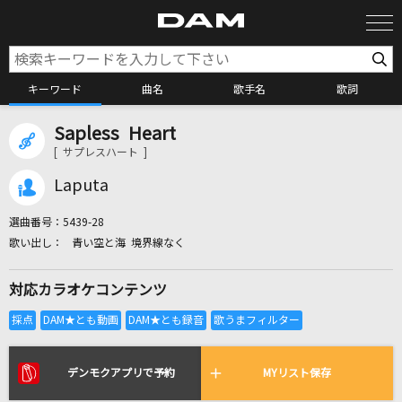
キーワード
曲名
歌手名
歌詞
Sapless Heart
カラオケ検索
[ サプレスハート ]
Laputa
カラオケ店舗検索
選曲番号：
5439-28
青い空と海 境界線なく
カラオケリクエスト
対応カラオケコンテンツ
全国りれき
リアルタイムで歌われている曲の一覧
デンモクアプリで予約
MYリスト保存