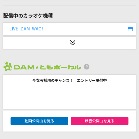
まほろばアスタリスク
≠ME
配信中のカラオケ機種
Pangarap Ko Ang Ibigin Ka [パンガラップ コ
LIVE DAM WAO!
アン イビギン カ]
Regine Velasquez [レジン ヴェラスケス]
only my railgun
fripSide
2026年8月度
[生音]楓
今なら採用のチャンス！ エントリー受付中
スピッツ
[生音]にじいろ
絢香
DAM★ともボーカルエントリーランキング
動画公開曲を見る
録音公開曲を見る
[生音]マリーゴールド
あいみょん