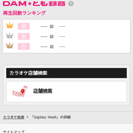
再生回数ランキング
DAMに会員登録・ログインして
----
1
----
回
カラオケをもっと楽しもう！
----
2
----
回
----
3
----
回
自宅でカラオケ歌い放題！
家族や友達と一緒に！練習にも！
カラオケ店舗検索
店舗検索
カラオケ検索
「Sapless Heart」の詳細
サイトマップ