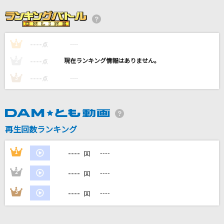
いらないもの
キタニタツヤ×なとり
----
----
1
点
キューティーハニー(ビデオクリップバージョン)
----
----
2
点
倖田來未
----
----
3
点
[生音]夏の終りのハーモニー
井上陽水・安全地帯
再生回数ランキング
群青
YOASOBI
----
1
----
回
もっと見る
----
2
----
回
----
3
----
回
DAMの新曲・ランキングなど
カラオケ最新情報をチェック！