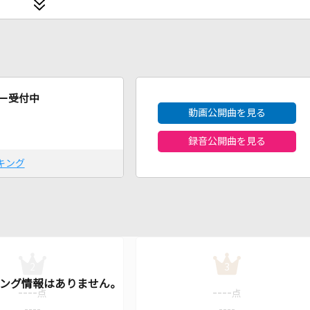
2026年8月度
ー受付中
動画公開曲を見る
録音公開曲を見る
キング
2
3
----
----
点
点
----
----