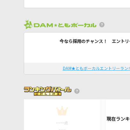
今なら採用のチャンス！ エントリ
DAM★ともボーカルエントリーラン
1
----
点
----