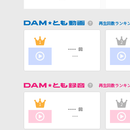
再生回数ランキ
1
2
----
回
----
再生回数ランキ
1
2
----
回
----