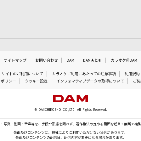
サイトマップ
お問い合わせ
DAM
DAM★とも
カラオケ＠DAM
サイトのご利用について
カラオケご利用にあたっての注意事項
利用規約
ーポリシー
クッキー設定
インフォマティブデータの取得について
ご契
© DAIICHIKOSHO CO.,LTD. All Rights Reserved.
・写真・動画・音声等を、手段や形態を問わず、著作権法の定める範囲を超えて無断で複
楽曲及びコンテンツは、機種によりご利用いただけない場合があります。
楽曲及びコンテンツの配信日、配信内容が変更になる場合があります。