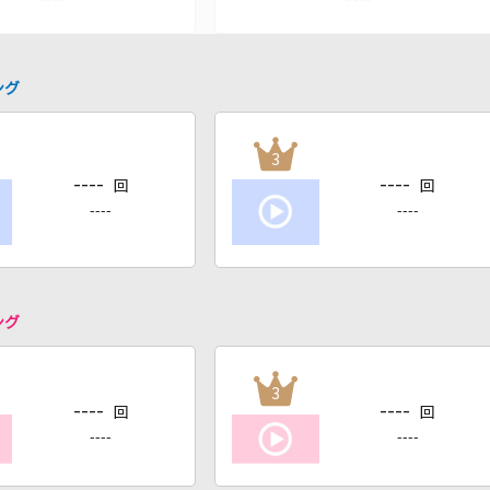
ング
3
----
----
回
回
----
----
ング
3
----
----
回
回
----
----