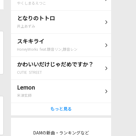
やくしまるえつこ
となりのトトロ
井上あずみ
スキキライ
HoneyWorks feat.鏡音リン,鏡音レン
かわいいだけじゃだめですか？
CUTIE STREET
Lemon
米津玄師
もっと見る
DAMの新曲・ランキングなど