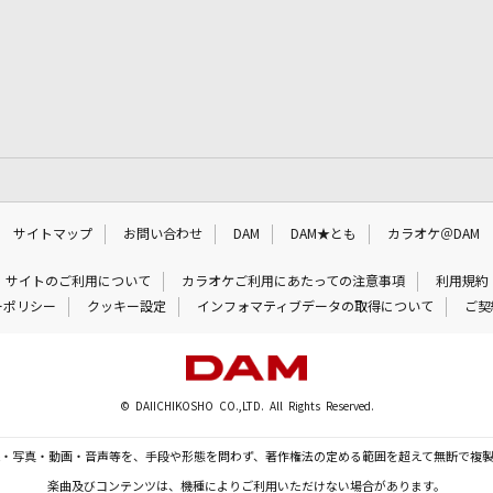
サイトマップ
お問い合わせ
DAM
DAM★とも
カラオケ＠DAM
サイトのご利用について
カラオケご利用にあたっての注意事項
利用規約
ーポリシー
クッキー設定
インフォマティブデータの取得について
ご契
© DAIICHIKOSHO CO.,LTD. All Rights Reserved.
・写真・動画・音声等を、手段や形態を問わず、著作権法の定める範囲を超えて無断で複
楽曲及びコンテンツは、機種によりご利用いただけない場合があります。