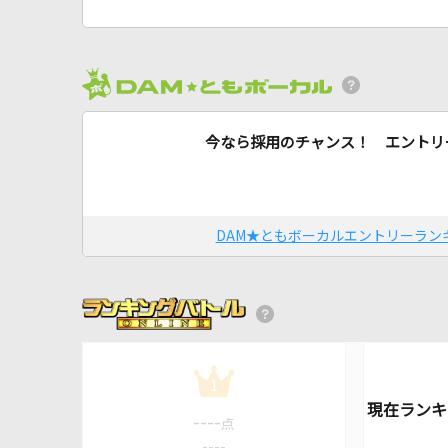
今なら採用のチャンス！ エントリ
DAM★ともボーカルエントリーラン
1
----
点
----