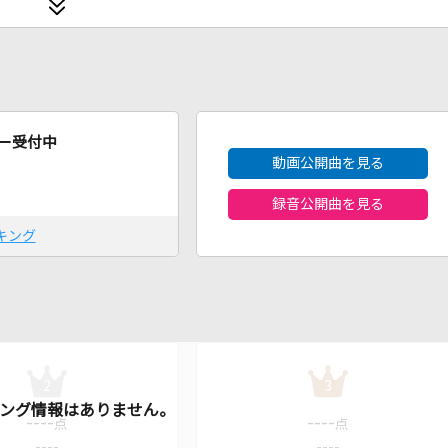
2026年8月度
ー受付中
動画公開曲を見る
録音公開曲を見る
キング
2
3
----
----
点
点
----
----