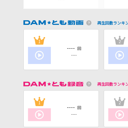
再生回数ランキ
1
2
----
回
----
再生回数ランキ
1
2
----
回
----