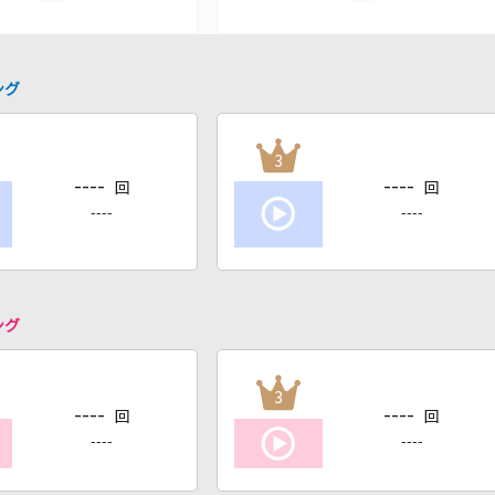
ング
3
----
----
回
回
----
----
ング
3
----
----
回
回
----
----