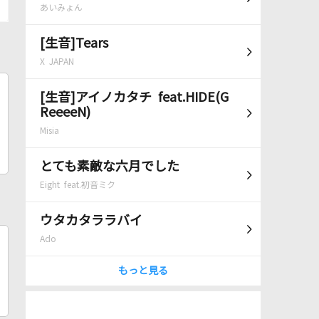
あいみょん
[生音]Tears
X JAPAN
[生音]アイノカタチ feat.HIDE(G
ReeeeN)
Misia
とても素敵な六月でした
Eight feat.初音ミク
ウタカタララバイ
Ado
もっと見る