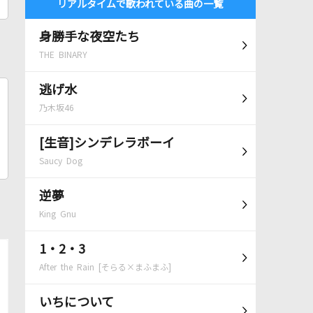
リアルタイムで歌われている曲の一覧
身勝手な夜空たち
THE BINARY
逃げ水
乃木坂46
[生音]シンデレラボーイ
Saucy Dog
逆夢
King Gnu
1・2・3
After the Rain [そらる×まふまふ]
いちについて