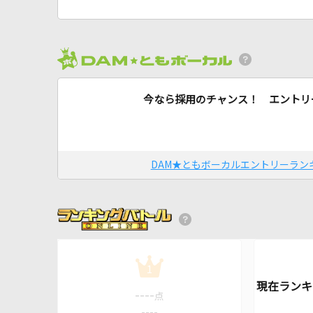
今なら採用のチャンス！ エントリ
DAM★ともボーカルエントリーラン
1
----
点
----