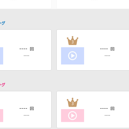
ング
3
----
----
回
回
----
----
ング
3
----
----
回
回
----
----