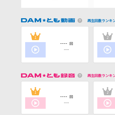
再生回数ランキ
1
2
----
回
----
再生回数ランキ
1
2
----
回
----