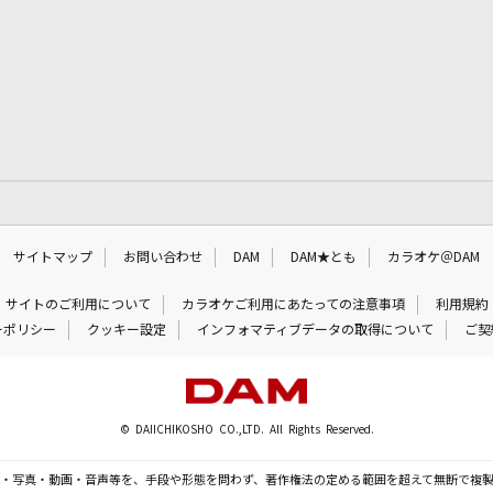
サイトマップ
お問い合わせ
DAM
DAM★とも
カラオケ＠DAM
サイトのご利用について
カラオケご利用にあたっての注意事項
利用規約
ーポリシー
クッキー設定
インフォマティブデータの取得について
ご契
© DAIICHIKOSHO CO.,LTD. All Rights Reserved.
・写真・動画・音声等を、手段や形態を問わず、著作権法の定める範囲を超えて無断で複