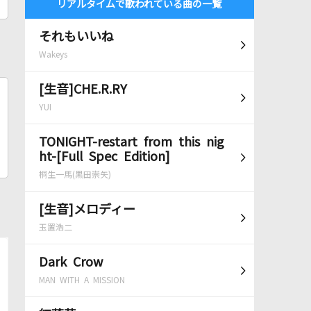
リアルタイムで歌われている曲の一覧
それもいいね
Wakeys
[生音]CHE.R.RY
YUI
TONIGHT-restart from this nig
ht-[Full Spec Edition]
桐生一馬(黒田崇矢)
[生音]メロディー
玉置浩二
Dark Crow
MAN WITH A MISSION