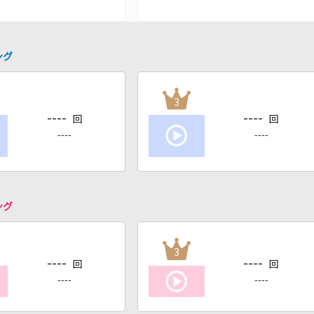
ング
3
----
----
回
回
----
----
ング
3
----
----
回
回
----
----