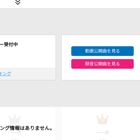
2026年8月度
ー受付中
動画公開曲を見る
録音公開曲を見る
キング
2
3
----
----
点
点
----
----