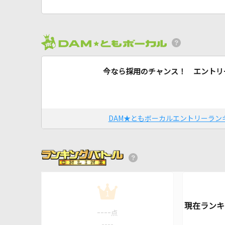
今なら採用のチャンス！ エントリ
DAM★ともボーカルエントリーラン
1
----
点
----