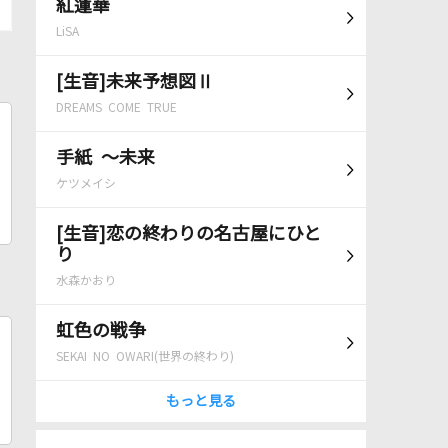
紅蓮華
LiSA
[生音]未来予想図Ⅱ
DREAMS COME TRUE
手紙 ～未来
ケツメイシ
[生音]恋の終わりの名古屋にひと
り
水森かおり
虹色の戦争
SEKAI NO OWARI(世界の終わり)
もっと見る