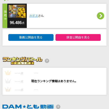
Love me forever!
Ado
カボス
さん
ミスカサズ
96.486
点
Mrs. GREEN APPLE
DAM★ともボーカルエントリーランキング
動画公開曲を見る
録音公開曲を見る
ストーカーの唄～3丁目、貴方の家～
阿部真央
影
柴咲コウ
----
----
1
点
もっと見る
----
----
2
点
----
----
3
点
DAMの新曲・ランキングなど
カラオケ最新情報をチェック！