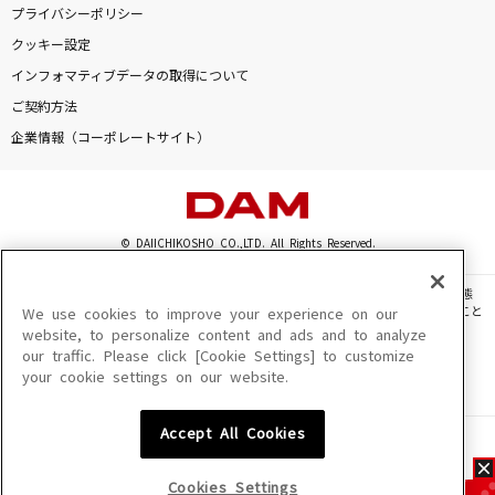
プライバシーポリシー
クッキー設定
インフォマティブデータの取得について
ご契約方法
企業情報（コーポレートサイト）
© DAIICHIKOSHO CO.,LTD. All Rights Reserved.
このサイトに掲載されている一切の文章・画像・写真・動画・音声等を、手段や形態
を問わず、著作権法の定める範囲を超えて無断で複製、転載、ファイル化などすること
We use cookies to improve your experience on our
を禁じます。
website, to personalize content and ads and to analyze
our traffic. Please click [Cookie Settings] to customize
楽曲及びコンテンツは、機種によりご利用いただけない場合があります。
your cookie settings on our website.
楽曲及びコンテンツの配信日、配信内容が変更になる場合があります。
楽曲によりMYリスト保存ができない場合があります。
Accept All Cookies
JASRAC許諾番号
6602250213Y31015 6602250112Y38026 6602250240Y31015
6602250241Y45122
Cookies Settings