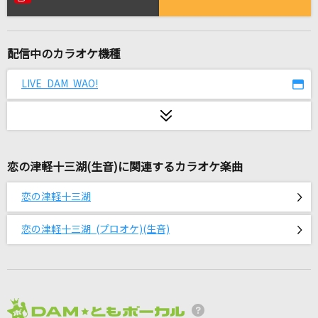
歩道橋
乃木坂46
配信中のカラオケ機種
キュートなキューたい
CUTIE STREET
LIVE DAM WAO!
ライラック
Mrs. GREEN APPLE
恋の津軽十三湖(生音)に関連するカラオケ楽曲
lulu.
Mrs. GREEN APPLE
恋の津軽十三湖
スター
恋の津軽十三湖 (プロオケ)(生音)
大漠波新
[生音]紡ぐ
とた
2026年8月度