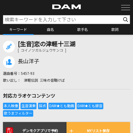
キーワード
曲名
歌手名
歌詞
[生音]恋の津軽十三湖
カラオケ検索
[ コイノツガルジュウサンコ ]
長山洋子
カラオケ店舗検索
選曲番号：
5457-93
津軽伝説 三味の音聴けば
カラオケリクエスト
対応カラオケコンテンツ
全国りれき
リアルタイムで歌われている曲の一覧
デンモクアプリで予約
MYリスト保存