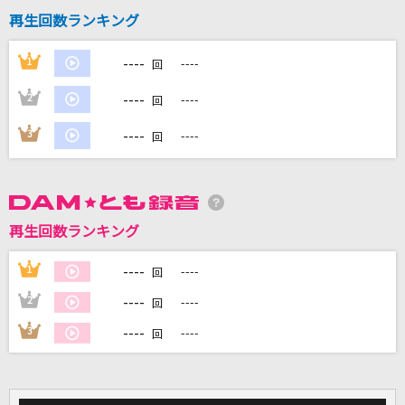
再生回数ランキング
DAMに会員登録・ログインして
----
1
----
回
カラオケをもっと楽しもう！
----
2
----
回
----
3
----
回
自宅でカラオケ歌い放題！
家族や友達と一緒に！練習にも！
再生回数ランキング
----
1
----
回
----
2
----
回
----
3
----
回