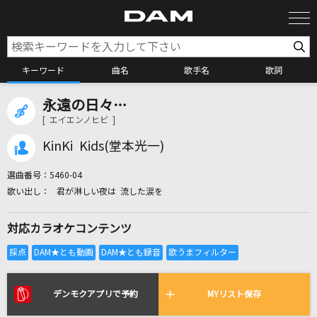
キーワード
曲名
歌手名
歌詞
永遠の日々…
カラオケ検索
[ エイエンノヒビ ]
KinKi Kids(堂本光一)
カラオケ店舗検索
選曲番号：
5460-04
君が淋しい夜は 流した涙を
カラオケリクエスト
対応カラオケコンテンツ
全国りれき
リアルタイムで歌われている曲の一覧
デンモクアプリで予約
MYリスト保存