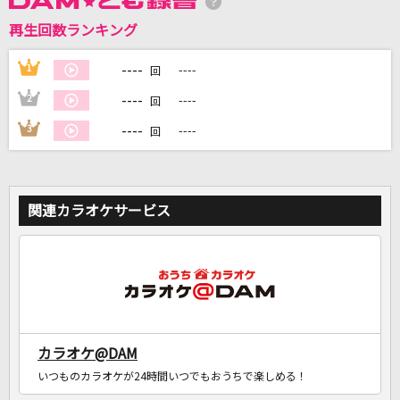
再生回数ランキング
----
1
----
DAMに会員登録・ログインして
回
カラオケをもっと楽しもう！
----
2
----
回
----
3
----
回
自宅でカラオケ歌い放題！
家族や友達と一緒に！練習にも！
関連カラオケサービス
カラオケ@DAM
いつものカラオケが24時間いつでもおうちで楽しめる！