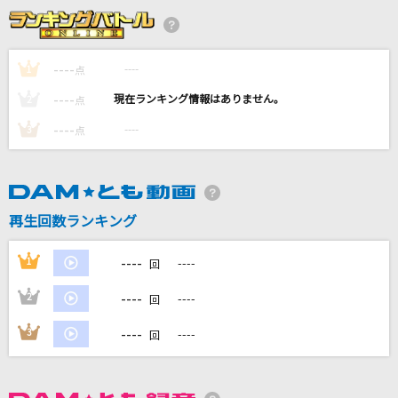
Lemon
米津玄師
----
----
1
点
[プロオケ]オリオンをなぞる
----
----
2
点
UNISON SQUARE GARDEN
----
----
3
点
Pangarap Ko Ang Ibigin Ka [パンガラップ コ
アン イビギン カ]
Regine Velasquez [レジン ヴェラスケス]
再生回数ランキング
OMG!
ALPHA DRIVE ONE
----
1
----
回
もっと見る
----
2
----
回
----
3
----
回
DAMの新曲・ランキングなど
カラオケ最新情報をチェック！