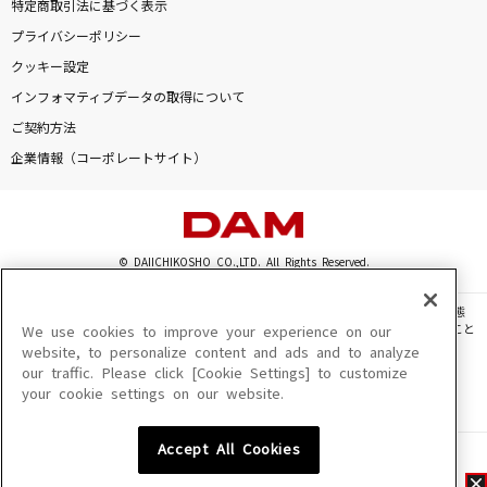
特定商取引法に基づく表示
プライバシーポリシー
クッキー設定
インフォマティブデータの取得について
ご契約方法
企業情報（コーポレートサイト）
© DAIICHIKOSHO CO.,LTD. All Rights Reserved.
このサイトに掲載されている一切の文章・画像・写真・動画・音声等を、手段や形態
を問わず、著作権法の定める範囲を超えて無断で複製、転載、ファイル化などすること
We use cookies to improve your experience on our
を禁じます。
website, to personalize content and ads and to analyze
our traffic. Please click [Cookie Settings] to customize
楽曲及びコンテンツは、機種によりご利用いただけない場合があります。
your cookie settings on our website.
楽曲及びコンテンツの配信日、配信内容が変更になる場合があります。
楽曲によりMYリスト保存ができない場合があります。
Accept All Cookies
JASRAC許諾番号
6602250213Y31015 6602250112Y38026 6602250240Y31015
6602250241Y45122