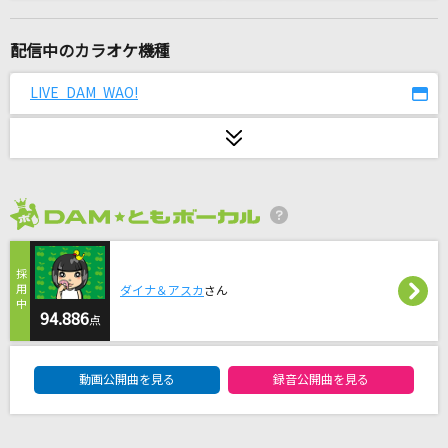
キャットラビング
香椎モイミ
配信中のカラオケ機種
愛のかたまり
LIVE DAM WAO!
KinKi Kids
[生音]恋におちて-Fall in love-
小林明子
2026年8月度
一恵
山口百恵
ダイナ＆アスカ
さん
鱗(うろこ)
94.886
点
秦 基博
DAM★ともボーカルエントリーランキング
動画公開曲を見る
録音公開曲を見る
キルマー
煮ル果実