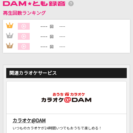
再生回数ランキング
DAMに会員登録・ログインして
カラオケをもっと楽しもう！
----
1
----
回
----
2
----
回
----
3
----
回
自宅でカラオケ歌い放題！
家族や友達と一緒に！練習にも！
関連カラオケサービス
カラオケ@DAM
いつものカラオケが24時間いつでもおうちで楽しめる！