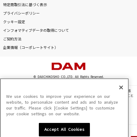
特定商取引法に基づく表示
プライバシーポリシー
クッキー設定
インフォマティブデータの取得について
ご契約方法
企業情報（コーポレートサイト）
© DAIICHIKOSHO CO.,LTD. All Rights Reserved.
このサイトに掲載されている一切の文章・画像・写真・動画・音声等を、手段や形態
を問わず、著作権法の定める範囲を超えて無断で複製、転載、ファイル化などすること
We use cookies to improve your experience on our
を禁じます。
website, to personalize content and ads and to analyze
our traffic. Please click [Cookie Settings] to customize
楽曲及びコンテンツは、機種によりご利用いただけない場合があります。
your cookie settings on our website.
楽曲及びコンテンツの配信日、配信内容が変更になる場合があります。
楽曲によりMYリスト保存ができない場合があります。
Accept All Cookies
JASRAC許諾番号
6602250213Y31015 6602250112Y38026 6602250240Y31015