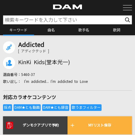
キーワード
曲名
歌手名
歌詞
Addicted
カラオケ検索
[ アディクテッド ]
KinKi Kids(堂本光一)
カラオケ店舗検索
選曲番号：
5460-37
I'm addicted... I'm addicted to Love
カラオケリクエスト
対応カラオケコンテンツ
全国りれき
リアルタイムで歌われている曲の一覧
デンモクアプリで予約
MYリスト保存