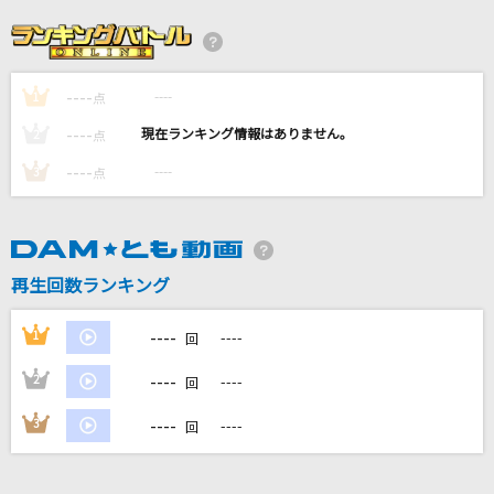
ダーリン
Mrs. GREEN APPLE
----
----
1
Dark Crow
点
MAN WITH A MISSION
----
----
2
点
----
----
3
点
[プロオケ]I LOVE YOU
尾崎豊
ガラスを割れ!
再生回数ランキング
欅坂46
----
1
----
回
もっと見る
----
2
----
回
DAMの新曲・ランキングなど
----
3
----
回
カラオケ最新情報をチェック！