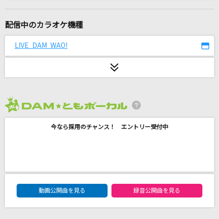
海の声
浦島太郎(桐谷健太)
配信中のカラオケ機種
Kind of love
LIVE DAM WAO!
日向坂46
[生音]Missing
久保田利伸
2026年8月度
ユニバーサル・バニー
今なら採用のチャンス！ エントリー受付中
シェリル・ノーム starring May'n
[生音]もう恋なんてしない
槇原敬之(Makihara)
DAM★ともボーカルエントリーランキング
fake face dance music
動画公開曲を見る
録音公開曲を見る
音田雅則