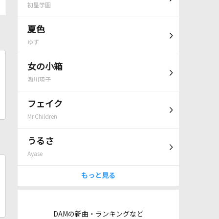
初星学園
夏色
ゆず
女の小箱
瀬川瑛子
フェイク
Mr.Children
うるさ
Ayase
もっと見る
DAMの新曲・ランキングなど