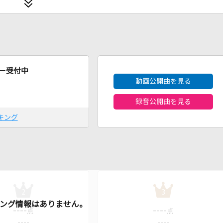
2026年8月度
ー受付中
動画公開曲を見る
録音公開曲を見る
キング
2
3
----
----
点
点
----
----