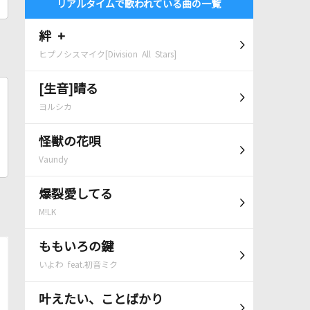
リアルタイムで歌われている曲の一覧
絆 +
ヒプノシスマイク[Division All Stars]
[生音]晴る
ヨルシカ
怪獣の花唄
Vaundy
爆裂愛してる
M!LK
ももいろの鍵
いよわ feat.初音ミク
叶えたい、ことばかり