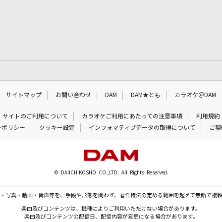
サイトマップ
お問い合わせ
DAM
DAM★とも
カラオケ＠DAM
サイトのご利用について
カラオケご利用にあたっての注意事項
利用規約
ーポリシー
クッキー設定
インフォマティブデータの取得について
ご契
© DAIICHIKOSHO CO.,LTD. All Rights Reserved.
・写真・動画・音声等を、手段や形態を問わず、著作権法の定める範囲を超えて無断で複
楽曲及びコンテンツは、機種によりご利用いただけない場合があります。
楽曲及びコンテンツの配信日、配信内容が変更になる場合があります。