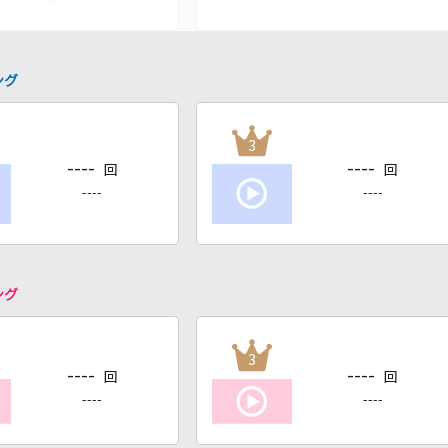
ング
3
----
----
回
回
----
----
ング
3
----
----
回
回
----
----