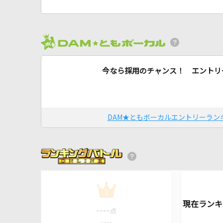
今なら採用のチャンス！ エントリ
DAM★ともボーカルエントリーラン
1
----
点
----