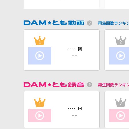
再生回数ランキ
1
2
----
回
----
再生回数ランキ
1
2
----
回
----