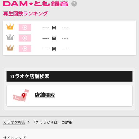
再生回数ランキング
DAMに会員登録・ログインして
カラオケをもっと楽しもう！
----
1
----
回
----
2
----
回
----
3
----
回
自宅でカラオケ歌い放題！
家族や友達と一緒に！練習にも！
カラオケ店舗検索
店舗検索
カラオケ検索
「きょうからは」の詳細
サイトマップ