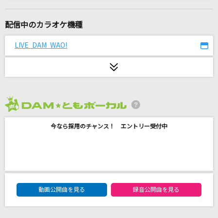
IDENTITY
東方神起
配信中のカラオケ機種
[生音]I LOVE YOU
LIVE DAM WAO!
尾崎豊
ずうっといっしょ！
キタニタツヤ
2026年8月度
ダイナミック琉球
今なら採用のチャンス！ エントリー受付中
イクマあきら with 平田大一
スターマイン
Da-iCE
DAM★ともボーカルエントリーランキング
霧島連山 風が哭く
動画公開曲を見る
録音公開曲を見る
西川ひとみ