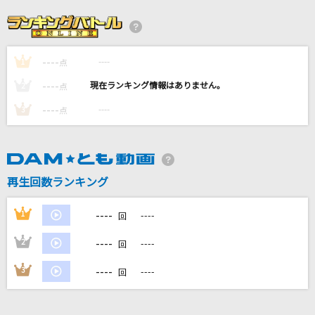
ヒビカセ
れをる
----
----
1
永遠に
点
ゴスペラーズ(The Gospellers)
----
----
2
点
----
----
3
点
[生音]あなたがいることで
Uru
[生音]さよならエレジー
再生回数ランキング
菅田将暉
----
1
----
回
もっと見る
----
2
----
回
DAMの新曲・ランキングなど
----
3
----
回
カラオケ最新情報をチェック！