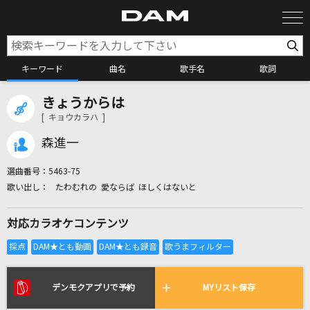
キーワード
曲名
歌手名
歌詞
きょうからは
カラオケ検索
[ キョウカラハ ]
森進一
カラオケ店舗検索
選曲番号：
5463-75
たわむれの 愛ならば ほしくはないと
カラオケリクエスト
対応カラオケコンテンツ
全国りれき
リアルタイムで歌われている曲の一覧
デンモクアプリで予約
MYリスト保存