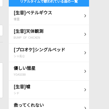
リアルタイムで歌われている曲の一覧
[生音]ベテルギウス
優里
[生音]天体観測
BUMP OF CHICKEN
[プロオケ]シングルベッド
シャ乱Q
優しい彗星
YOASOBI
[生音]嘘
シド
救ってくれない