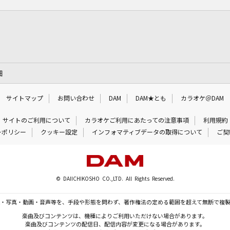
細
サイトマップ
お問い合わせ
DAM
DAM★とも
カラオケ＠DAM
サイトのご利用について
カラオケご利用にあたっての注意事項
利用規約
ーポリシー
クッキー設定
インフォマティブデータの取得について
ご契
© DAIICHIKOSHO CO.,LTD. All Rights Reserved.
・写真・動画・音声等を、手段や形態を問わず、著作権法の定める範囲を超えて無断で複
楽曲及びコンテンツは、機種によりご利用いただけない場合があります。
楽曲及びコンテンツの配信日、配信内容が変更になる場合があります。