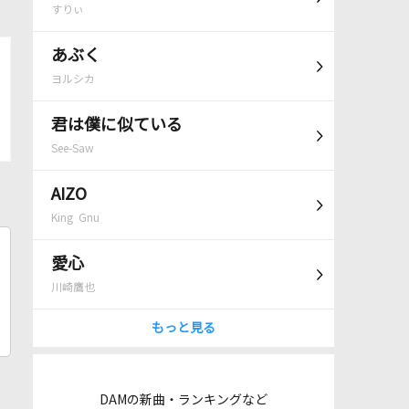
すりぃ
あぶく
ヨルシカ
君は僕に似ている
See-Saw
AIZO
King Gnu
愛心
川崎鷹也
もっと見る
DAMの新曲・ランキングなど