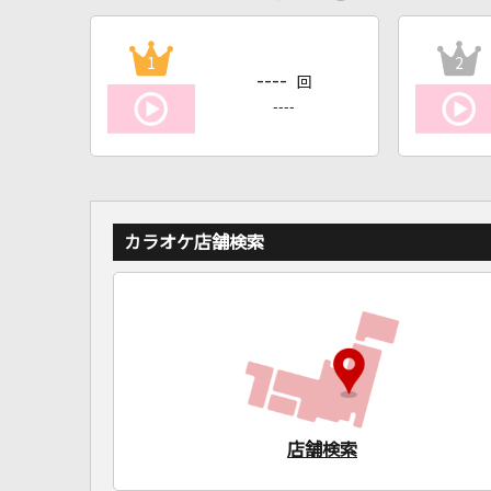
1
2
----
回
----
カラオケ店舗検索
店舗検索