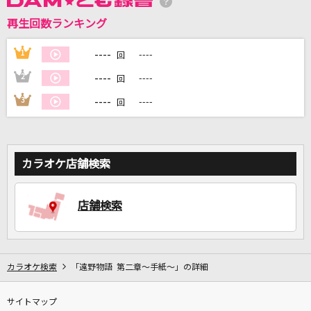
再生回数ランキング
DAMに会員登録・ログインして
カラオケをもっと楽しもう！
----
1
----
回
----
2
----
回
----
3
----
回
自宅でカラオケ歌い放題！
家族や友達と一緒に！練習にも！
カラオケ店舗検索
店舗検索
カラオケ検索
「遠野物語 第二章～手紙～」の詳細
サイトマップ