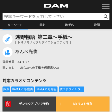
キーワード
曲名
歌手名
歌詞
遠野物語 第二章～手紙～
カラオケ検索
[ トオノモノガタリダイニショウテガミ ]
あんべ光俊
カラオケ店舗検索
選曲番号：
5471-07
あなたへの手紙を何度書いた
カラオケリクエスト
対応カラオケコンテンツ
全国りれき
リアルタイムで歌われている曲の一覧
デンモクアプリで予約
MYリスト保存