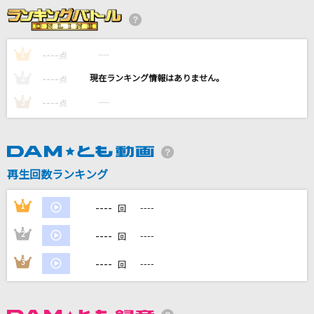
Little Things [リトル・シングス]
One Direction
----
----
1
点
[生音]TRUE LOVE
----
----
2
点
藤井フミヤ(藤井郁弥)
----
----
3
点
[生音]Walking with you
Novelbright
RAIN MAN
再生回数ランキング
AKIHIDE
----
1
----
回
もっと見る
----
2
----
回
DAMの新曲・ランキングなど
----
3
----
回
カラオケ最新情報をチェック！