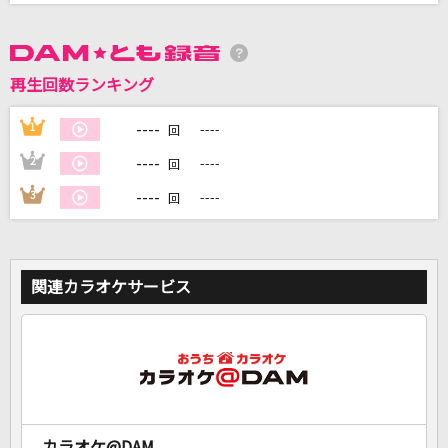
DAMに会員登録・ログインして
カラオケをもっと楽しもう！
再生回数ランキング
----
1
----
回
----
2
----
回
自宅でカラオケ歌い放題！
----
3
----
回
家族や友達と一緒に！練習にも！
関連カラオケサービス
カラオケ@DAM