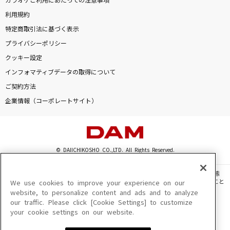
カラオケご利用にあたっての注意事項
利用規約
特定商取引法に基づく表示
プライバシーポリシー
クッキー設定
インフォマティブデータの取得について
ご契約方法
企業情報（コーポレートサイト）
© DAIICHIKOSHO CO.,LTD. All Rights Reserved.
このサイトに掲載されている一切の文章・画像・写真・動画・音声等を、手段や形態
を問わず、著作権法の定める範囲を超えて無断で複製、転載、ファイル化などすること
We use cookies to improve your experience on our
を禁じます。
website, to personalize content and ads and to analyze
our traffic. Please click [Cookie Settings] to customize
楽曲及びコンテンツは、機種によりご利用いただけない場合があります。
your cookie settings on our website.
楽曲及びコンテンツの配信日、配信内容が変更になる場合があります。
楽曲によりMYリスト保存ができない場合があります。