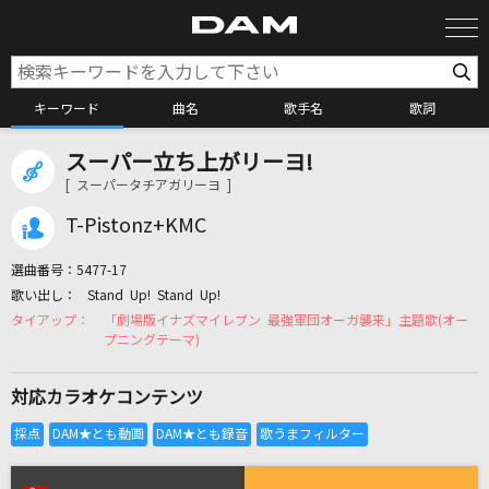
キーワード
曲名
歌手名
歌詞
スーパー立ち上がリーヨ!
カラオケ検索
[ スーパータチアガリーヨ ]
T-Pistonz+KMC
カラオケ店舗検索
選曲番号：
5477-17
Stand Up! Stand Up!
カラオケリクエスト
「劇場版イナズマイレブン 最強軍団オーガ襲来」主題歌(オー
プニングテーマ)
全国りれき
対応カラオケコンテンツ
リアルタイムで歌われている曲の一覧