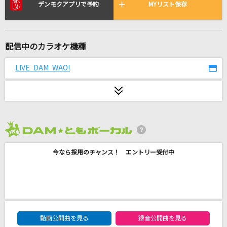
サクラウサギ
デンモクアプリで予約
MYリスト保存
川崎鷹也
ミスカサズ
配信中のカラオケ機種
Mrs. GREEN APPLE
LIVE DAM WAO!
サウダージ
ポルノグラフィティ
声
針原翼(はりーP) feat.初音ミク
2026年8月度
今なら採用のチャンス！ エントリー受付中
[生音]夢花火
Novelbright
会いたくて 会いたくて
西野カナ
DAM★ともボーカルエントリーランキング
動画公開曲を見る
録音公開曲を見る