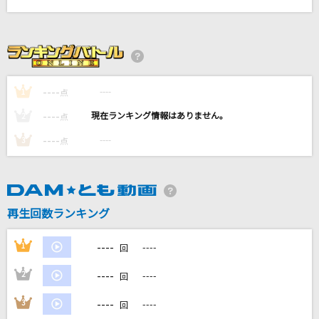
地球最後の告白を
kemu feat.GUMI
[生音]I LOVE YOU
尾崎豊
----
----
1
点
----
----
2
点
Summering
じん
----
----
3
点
[生音]舞酔い雪
大川栄策
再生回数ランキング
もっと見る
----
1
----
回
DAMの新曲・ランキングなど
----
2
----
回
カラオケ最新情報をチェック！
----
3
----
回