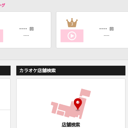
ング
3
----
----
回
回
----
----
カラオケ店舗検索
店舗検索