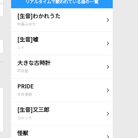
リアルタイムで歌われている曲の一覧
[生音]わかれうた
中島みゆき
[生音]嘘
シド
大きな古時計
平井堅
PRIDE
今井美樹
[生音]又三郎
ヨルシカ
怪獣