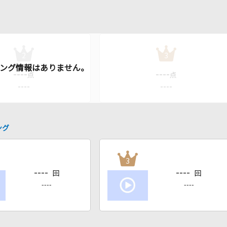
2
3
----
----
点
点
----
----
ング
3
----
----
回
回
----
----