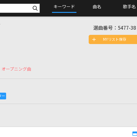
キーワード
曲名
歌手名
イ
選曲番号：
5477-38
MYリスト保存
」オープニング曲