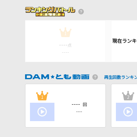
1
----
点
----
再生回数ランキ
1
2
----
回
----