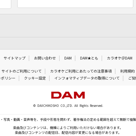
サイトマップ
お問い合わせ
DAM
DAM★とも
カラオケ＠DAM
サイトのご利用について
カラオケご利用にあたっての注意事項
利用規約
ーポリシー
クッキー設定
インフォマティブデータの取得について
ご契
© DAIICHIKOSHO CO.,LTD. All Rights Reserved.
・写真・動画・音声等を、手段や形態を問わず、著作権法の定める範囲を超えて無断で複
楽曲及びコンテンツは、機種によりご利用いただけない場合があります。
楽曲及びコンテンツの配信日、配信内容が変更になる場合があります。