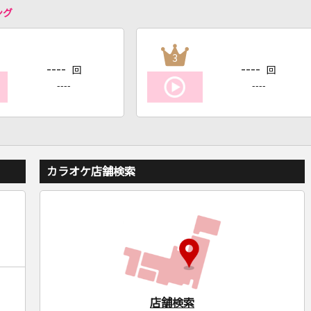
ング
3
----
----
回
回
----
----
カラオケ店舗検索
店舗検索