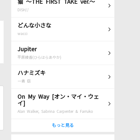
猫 ～THE FIRST TAKE ver.～
DISH//
どんな小さな
wacci
Jupiter
平原綾香(ひらはらあやか)
ハナミズキ
一青 窈
On My Way [オン・マイ・ウェ
イ]
Alan Walker, Sabrina Carpenter & Farruko
もっと見る