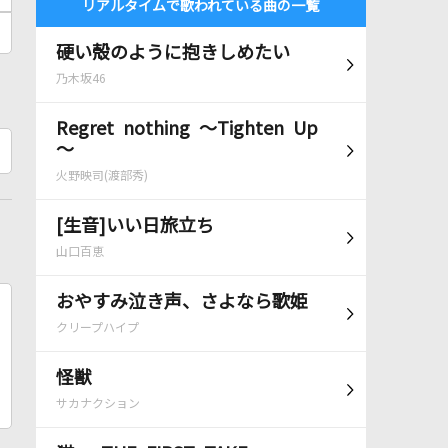
リアルタイムで歌われている曲の一覧
硬い殻のように抱きしめたい
乃木坂46
Regret nothing ～Tighten Up
～
火野映司(渡部秀)
[生音]いい日旅立ち
山口百恵
おやすみ泣き声、さよなら歌姫
クリープハイプ
怪獣
サカナクション