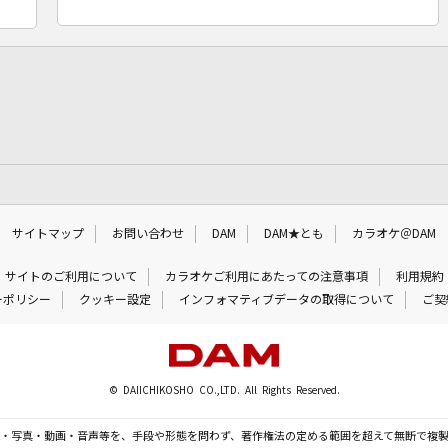
サイトマップ
お問い合わせ
DAM
DAM★とも
カラオケ＠DAM
サイトのご利用について
カラオケご利用にあたっての注意事項
利用規約
ーポリシー
クッキー設定
インフォマティブデータの取得について
ご契
© DAIICHIKOSHO CO.,LTD. All Rights Reserved.
・写真・動画・音声等を、手段や形態を問わず、著作権法の定める範囲を超えて無断で複