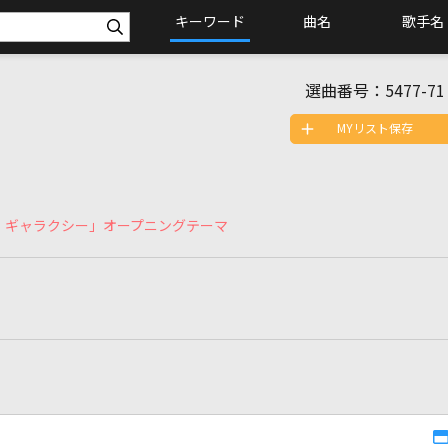
キーワード
曲名
歌手名
選曲番号：
5477-71
MYリスト保存
O ギャラクシー」オープニングテーマ