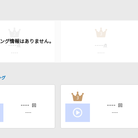
2
3
----
----
点
点
----
----
ング
3
----
----
回
回
----
----