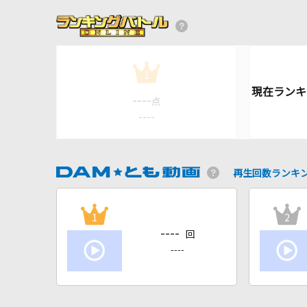
1
----
点
----
再生回数ランキ
1
2
----
回
----