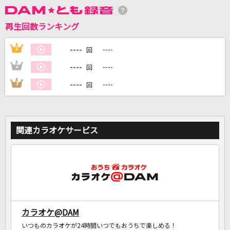
再生回数ランキング
DAMに会員登録・ログインして
カラオケをもっと楽しもう！
----
1
----
回
----
2
----
回
----
3
----
回
自宅でカラオケ歌い放題！
家族や友達と一緒に！練習にも！
関連カラオケサービス
カラオケ@DAM
いつものカラオケが24時間いつでもおうちで楽しめる！