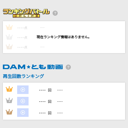
脳漿炸裂ガール
れるりり feat.初音ミク&GUMI
†吸tie Ladies†
----
----
1
点
ソフィー・トワイライト(CV:富田美憂)、天野灯(CV:篠原侑)、夏木ひなた
----
----
2
点
(CV:Lynn)、エリー(CV:和氣あず未)
----
----
3
点
[生音]ORION
中島美嘉
優しさ
再生回数ランキング
藤井 風
----
1
----
回
もっと見る
----
2
----
回
DAMの新曲・ランキングなど
----
3
----
回
カラオケ最新情報をチェック！