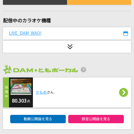
[生音]水鏡
鈴木一平
配信中のカラオケ機種
fake face dance music
音田雅則
LIVE DAM WAO!
[生音]Tears
X JAPAN
[生音]メロディー
2026年8月度
玉置浩二
[生音]ハッピーエンド
かもめ
さん
80.303
back number
点
DAM★ともボーカルエントリーランキング
SIGN
動画公開曲を見る
録音公開曲を見る
izna