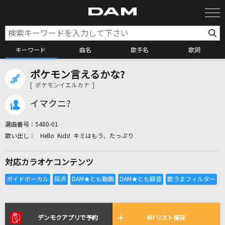
キーワード
曲名
歌手名
歌詞
ポケモン言えるかな?
カラオケ検索
[ ポケモンイエルカナ ]
イマクニ?
カラオケ店舗検索
選曲番号：
5480-01
Hello Kids! キミはもう、たっぷり
カラオケリクエスト
対応カラオケコンテンツ
全国りれき
リアルタイムで歌われている曲の一覧
デンモクアプリで予約
MYリスト保存