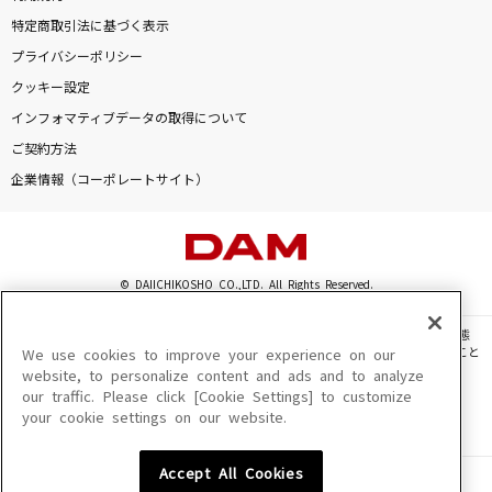
特定商取引法に基づく表示
プライバシーポリシー
クッキー設定
インフォマティブデータの取得について
ご契約方法
企業情報（コーポレートサイト）
© DAIICHIKOSHO CO.,LTD. All Rights Reserved.
このサイトに掲載されている一切の文章・画像・写真・動画・音声等を、手段や形態
を問わず、著作権法の定める範囲を超えて無断で複製、転載、ファイル化などすること
We use cookies to improve your experience on our
を禁じます。
website, to personalize content and ads and to analyze
our traffic. Please click [Cookie Settings] to customize
楽曲及びコンテンツは、機種によりご利用いただけない場合があります。
your cookie settings on our website.
楽曲及びコンテンツの配信日、配信内容が変更になる場合があります。
楽曲によりMYリスト保存ができない場合があります。
Accept All Cookies
JASRAC許諾番号