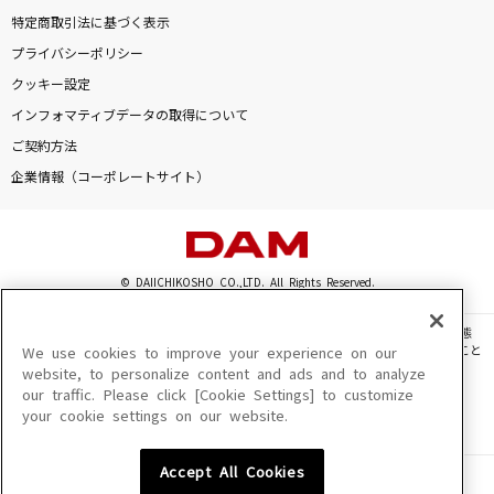
特定商取引法に基づく表示
プライバシーポリシー
クッキー設定
インフォマティブデータの取得について
ご契約方法
企業情報（コーポレートサイト）
© DAIICHIKOSHO CO.,LTD. All Rights Reserved.
このサイトに掲載されている一切の文章・画像・写真・動画・音声等を、手段や形態
を問わず、著作権法の定める範囲を超えて無断で複製、転載、ファイル化などすること
We use cookies to improve your experience on our
を禁じます。
website, to personalize content and ads and to analyze
our traffic. Please click [Cookie Settings] to customize
楽曲及びコンテンツは、機種によりご利用いただけない場合があります。
your cookie settings on our website.
楽曲及びコンテンツの配信日、配信内容が変更になる場合があります。
楽曲によりMYリスト保存ができない場合があります。
Accept All Cookies
JASRAC許諾番号
6602250213Y31015 6602250112Y38026 6602250240Y31015