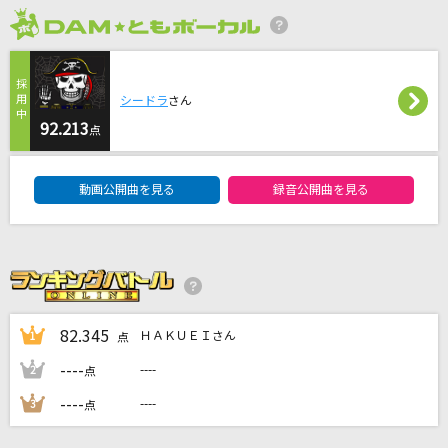
白日
2026年8月度
King Gnu
シードラ
さん
エリカ
92.213
点
あめのむらくもP
DAM★ともボーカルエントリーランキング
幻日
動画公開曲を見る
録音公開曲を見る
BLUE ENCOUNT
青のすみか
キタニタツヤ
82.345
もっと見る
ＨＡＫＵＥＩさん
1
点
----
----
2
点
DAMの新曲・ランキングなど
----
----
3
点
カラオケ最新情報をチェック！