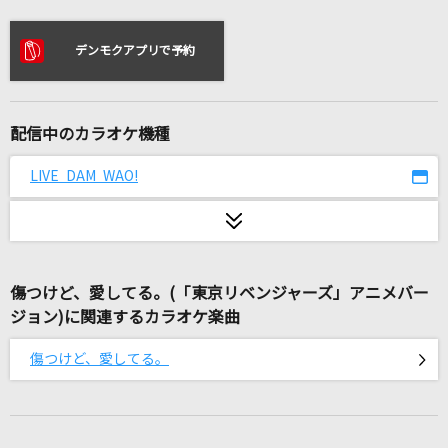
トウキョウ・シャンディ・ランデヴ feat. 花譜,
ツミキ
デンモクアプリで予約
MAISONdes
スパークル [original ver.]
RADWIMPS
配信中のカラオケ機種
LIVE DAM WAO!
Talking Box (Dirty Pop Remix)
WurtS
hazama
4na
傷つけど、愛してる。(「東京リベンジャーズ」アニメバー
ジョン)に関連するカラオケ楽曲
ゴーストアベニュー(ビデオクリップバージョン)
傷つけど、愛してる。
Eve
Good Life
清水翔太