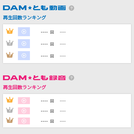
再生回数ランキング
DAMに会員登録・ログインして
カラオケをもっと楽しもう！
----
1
----
回
----
2
----
回
----
3
----
回
自宅でカラオケ歌い放題！
家族や友達と一緒に！練習にも！
再生回数ランキング
----
1
----
回
----
2
----
回
----
3
----
回