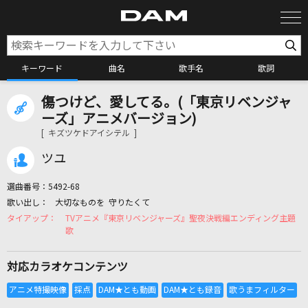
キーワード
曲名
歌手名
歌詞
傷つけど、愛してる。(「東京リベンジャ
カラオケ検索
ーズ」アニメバージョン)
[ キズツケドアイシテル ]
カラオケ店舗検索
ツユ
選曲番号：
5492-68
カラオケリクエスト
大切なものを 守りたくて
TVアニメ『東京リベンジャーズ』聖夜決戦編エンディング主題
歌
全国りれき
対応カラオケコンテンツ
リアルタイムで歌われている曲の一覧